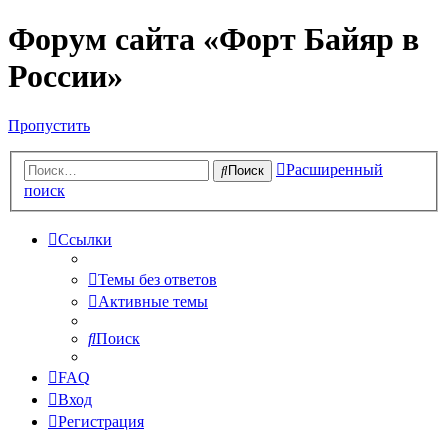
Форум сайта «Форт Байяр в
России»
Пропустить
Расширенный
Поиск
поиск
Ссылки
Темы без ответов
Активные темы
Поиск
FAQ
Вход
Регистрация