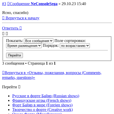
#3
Сообщение
NeConsoleSega
»
29.10.23 15:40
Ясно, спасибо)
Вернуться к началу
Ответить
Показать:
Поле сортировки:
Порядок:
3 сообщения • Страница
1
из
1
Вернуться в «Отзывы, пожелания, вопросы (Comments,
remarks, questions)»
Перейти
Русские в форте Байяр (Russian shows)
Французские игры (French shows)
Форт Байяр в мире (Foreign shows)
Творчество о форте (Creative work)