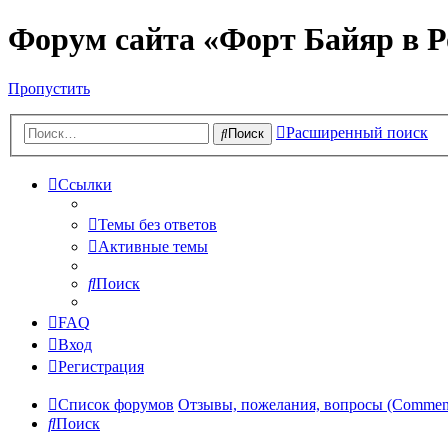
Форум сайта «Форт Байяр в Р
Пропустить
Расширенный поиск
Поиск
Ссылки
Темы без ответов
Активные темы
Поиск
FAQ
Вход
Регистрация
Список форумов
Отзывы, пожелания, вопросы (Comments,
Поиск