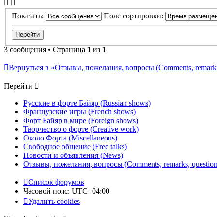
Показать:
Поле сортировки:
3 сообщения • Страница
1
из
1
Вернуться в «Отзывы, пожелания, вопросы (Comments, remarks,
Перейти
Русские в форте Байяр (Russian shows)
Французские игры (French shows)
Форт Байяр в мире (Foreign shows)
Творчество о форте (Creative work)
Около Форта (Miscellaneous)
Свободное общение (Free talks)
Новости и объявления (News)
Отзывы, пожелания, вопросы (Comments, remarks, question
Список форумов
Часовой пояс:
UTC+04:00
Удалить cookies