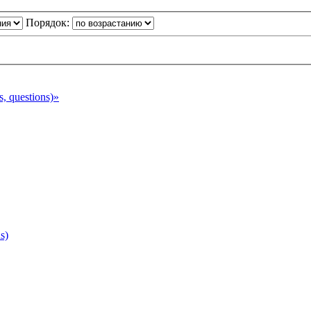
Порядок:
 questions)»
s)