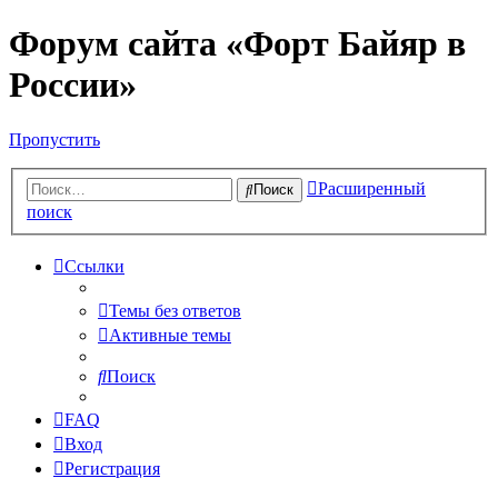
Форум сайта «Форт Байяр в
России»
Пропустить
Расширенный
Поиск
поиск
Ссылки
Темы без ответов
Активные темы
Поиск
FAQ
Вход
Регистрация