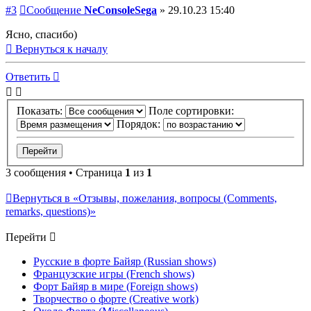
#3
Сообщение
NeConsoleSega
»
29.10.23 15:40
Ясно, спасибо)
Вернуться к началу
Ответить
Показать:
Поле сортировки:
Порядок:
3 сообщения • Страница
1
из
1
Вернуться в «Отзывы, пожелания, вопросы (Comments,
remarks, questions)»
Перейти
Русские в форте Байяр (Russian shows)
Французские игры (French shows)
Форт Байяр в мире (Foreign shows)
Творчество о форте (Creative work)