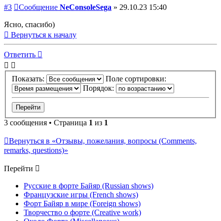
#3
Сообщение
NeConsoleSega
»
29.10.23 15:40
Ясно, спасибо)
Вернуться к началу
Ответить
Показать:
Поле сортировки:
Порядок:
3 сообщения • Страница
1
из
1
Вернуться в «Отзывы, пожелания, вопросы (Comments,
remarks, questions)»
Перейти
Русские в форте Байяр (Russian shows)
Французские игры (French shows)
Форт Байяр в мире (Foreign shows)
Творчество о форте (Creative work)