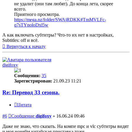
не удалит (они там любят). До конца лета, скорее
всего.
Приятного просмотра.
https://mega.nz/folder/SWAjRDKK#TmMVLFc-
q7sTYnoloDxl5w
А как включать субтитры? Что-то их нет в настройках,
Subtitles: off и всё.
Вернуться к началу
digifoxy
Сообщения:
35
Зарегистрирован:
21.09.23 11:21
Re: Перевод 33 сезона.
Цитата
#6
Сообщение
digifoxy
»
16.06.24 09:46
Даже не знаю, что сказать. На компе mpc и vlc субтитры видят
и моя нонейм китайская приставка тоже.