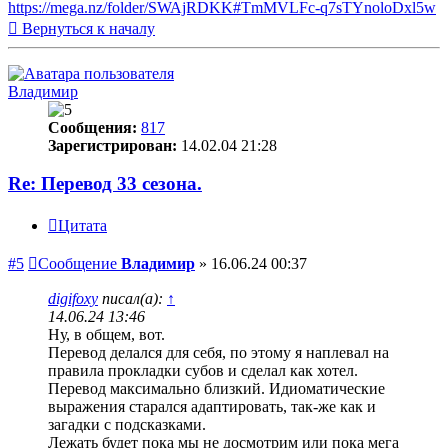
https://mega.nz/folder/SWAjRDKK#TmMVLFc-q7sTYnoloDxl5w
Вернуться к началу
Владимир
Сообщения:
817
Зарегистрирован:
14.02.04 21:28
Re: Перевод 33 сезона.
Цитата
#5
Сообщение
Владимир
»
16.06.24 00:37
digifoxy
писал(а):
↑
14.06.24 13:46
Ну, в общем, вот.
Перевод делался для себя, по этому я наплевал на
правила прокладки субов и сделал как хотел.
Перевод максимально близкий. Идиоматические
выражения старался адаптировать, так-же как и
загадки с подсказками.
Лежать будет пока мы не досмотрим или пока мега