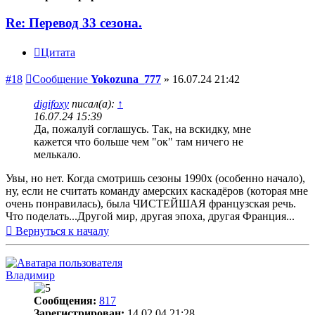
Re: Перевод 33 сезона.
Цитата
#18
Сообщение
Yokozuna_777
»
16.07.24 21:42
digifoxy
писал(а):
↑
16.07.24 15:39
Да, пожалуй соглашусь. Так, на вскидку, мне
кажется что больше чем "ок" там ничего не
мелькало.
Увы, но нет. Когда смотришь сезоны 1990х (особенно начало),
ну, если не считать команду амерских каскадёров (которая мне
очень понравилась), была ЧИСТЕЙШАЯ французская речь.
Что поделать...Другой мир, другая эпоха, другая Франция...
Вернуться к началу
Владимир
Сообщения:
817
Зарегистрирован:
14.02.04 21:28