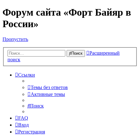
Форум сайта «Форт Байяр в
России»
Пропустить
Расширенный
Поиск
поиск
Ссылки
Темы без ответов
Активные темы
Поиск
FAQ
Вход
Регистрация