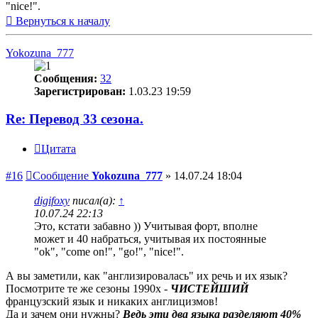
"nice!".
Вернуться к началу
Yokozuna_777
Сообщения:
32
Зарегистрирован:
1.03.23 19:59
Re: Перевод 33 сезона.
Цитата
#16
Сообщение
Yokozuna_777
»
14.07.24 18:04
digifoxy
писал(а):
↑
10.07.24 22:13
Это, кстати забавно )) Учитывая форт, вполне
может и 40 набраться, учитывая их постоянные
"ok", "come on!", "go!", "nice!".
А вы заметили, как "англизировалась" их речь и их язык?
Посмотрите те же сезоны 1990х -
ЧИСТЕЙШИЙ
французский язык и никаких англицизмов!
Да и зачем они нужны?
Ведь эти два языка разделяют 40%