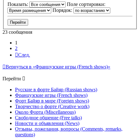
Показать:
Поле сортировки:
Порядок:
23 сообщения
1
2
След.
Вернуться в «Французские игры (French shows)»
Перейти
Русские в форте Байяр (Russian shows)
Французские игры (French shows)
Форт Байяр в мире (Foreign shows)
Творчество о форте (Creative work)
Около Форта (Miscellaneous)
Свободное общение (Free talks)
Новости и объявления (News)
Отзывы, пожелания, вопросы (Comments, remarks,
questions)