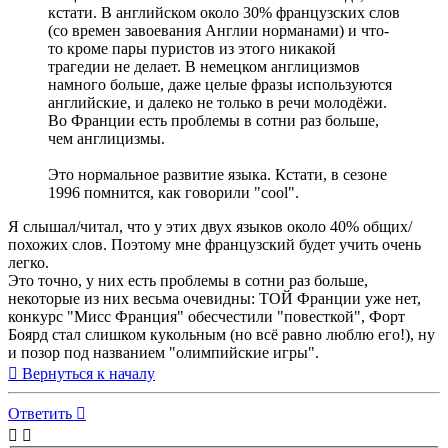
кстати. В английском около 30% французских слов
(со времен завоевания Англии норманами) и что-
то кроме пары пуристов из этого никакой
трагедии не делает. В немецком англицизмов
намного больше, даже целые фразы используются
английские, и далеко не только в речи молодёжи.
Во Франции есть проблемы в сотни раз больше,
чем англицизмы.
Это нормальное развитие языка. Кстати, в сезоне
1996 помнится, как говорили "cool".
Я слышал/читал, что у этих двух языков около 40% общих/
похожих слов. Поэтому мне французский будет учить очень
легко.
Это точно, у них есть проблемы в сотни раз больше,
некоторые из них весьма очевидны: ТОЙ Франции уже нет,
конкурс "Мисс Франция" обесчестили "повесткой", Форт
Боярд стал слишком кукольным (но всё равно люблю его!), ну
и позор под названием "олимпийские игры".
Вернуться к началу
Ответить