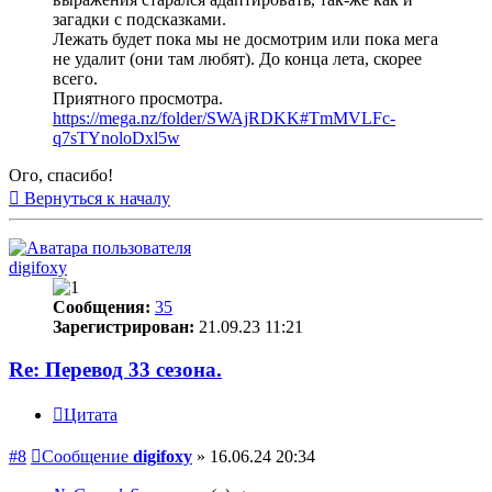
загадки с подсказками.
Лежать будет пока мы не досмотрим или пока мега
не удалит (они там любят). До конца лета, скорее
всего.
Приятного просмотра.
https://mega.nz/folder/SWAjRDKK#TmMVLFc-
q7sTYnoloDxl5w
Ого, спасибо!
Вернуться к началу
digifoxy
Сообщения:
35
Зарегистрирован:
21.09.23 11:21
Re: Перевод 33 сезона.
Цитата
#8
Сообщение
digifoxy
»
16.06.24 20:34