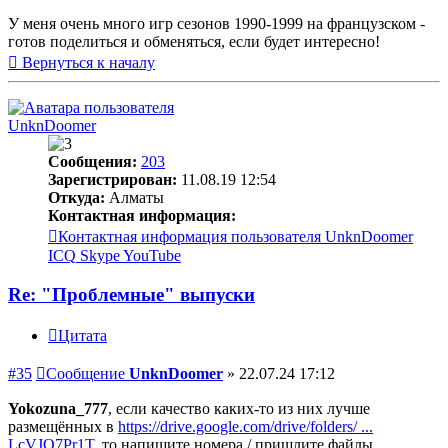
У меня очень много игр сезонов 1990-1999 на французском -
готов поделиться и обменяться, если будет интересно!
Вернуться к началу
UnknDoomer
Сообщения:
203
Зарегистрирован:
11.08.19 12:54
Откуда:
Алматы
Контактная информация:
Контактная информация пользователя UnknDoomer
ICQ
Skype
YouTube
Re: "Проблемные" выпуски
Цитата
#35
Сообщение
UnknDoomer
»
22.07.24 17:12
Yokozuna_777
, если качество каких-то из них лучше
размещённых в
https://drive.google.com/drive/folders/ ...
LcVJO7Pr1T
, то напишите номера / пришлите файлы,