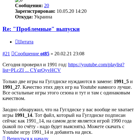
Сообщения:
20
Зарегистрирован:
10.05.20 14:20
Откуда:
Украина
Re: "Проблемные" выпуски
Цитата
#21
Сообщение
ot85
»
20.02.21 23:08
Сегодня проверил и 1991 год:
https://youtube.com/playlist?
list=PLcZI ... CYgrQyvHCV
Только две игры на Гуглдиске нуждаются в замене:
1991_5
и
1991_27
. Качество этих двух игр на Youtube намного лучше.
Все остальные игры этого сезона и тут и там с одинаковым
качеством.
Заодно обнаружил, что на Гуглдиске у вас вообще не хватает
игры
1991_14
. Тот файл, который на Гуглдиске подписан
сейчас как 1991_14, на самом деле является игрой 1990 года
(какой по счёту - надо будет выяснять). Можете скачать с
Youtube игру 1991_14 и добавить на диск.
Вернуться к началу