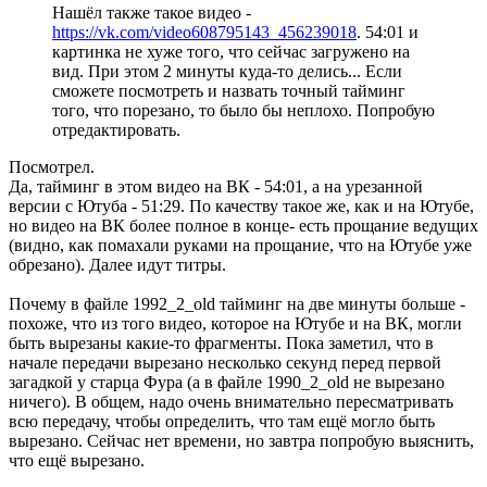
Нашёл также такое видео -
https://vk.com/video608795143_456239018
. 54:01 и
картинка не хуже того, что сейчас загружено на
вид. При этом 2 минуты куда-то делись... Если
сможете посмотреть и назвать точный тайминг
того, что порезано, то было бы неплохо. Попробую
отредактировать.
Посмотрел.
Да, тайминг в этом видео на ВК - 54:01, а на урезанной
версии с Ютуба - 51:29. По качеству такое же, как и на Ютубе,
но видео на ВК более полное в конце- есть прощание ведущих
(видно, как помахали руками на прощание, что на Ютубе уже
обрезано). Далее идут титры.
Почему в файле 1992_2_old тайминг на две минуты больше -
похоже, что из того видео, которое на Ютубе и на ВК, могли
быть вырезаны какие-то фрагменты. Пока заметил, что в
начале передачи вырезано несколько секунд перед первой
загадкой у старца Фура (а в файле 1990_2_old не вырезано
ничего). В общем, надо очень внимательно пересматривать
всю передачу, чтобы определить, что там ещё могло быть
вырезано. Сейчас нет времени, но завтра попробую выяснить,
что ещё вырезано.