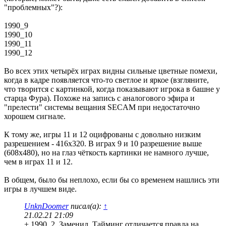
"проблемных"?):
1990_9
1990_10
1990_11
1990_12
Во всех этих четырёх играх видны сильные цветные помехи,
когда в кадре появляется что-то светлое и яркое (взгляните,
что творится с картинкой, когда показывают игрока в башне у
старца Фура). Похоже на запись с аналогового эфира и
"прелести" системы вещания SECAM при недостаточно
хорошем сигнале.
К тому же, игры 11 и 12 оцифрованы с довольно низким
разрешением - 416х320. В играх 9 и 10 разрешение выше
(608х480), но на глаз чёткость картинки не намного лучше,
чем в играх 11 и 12.
В общем, было бы неплохо, если бы со временем нашлись эти
игры в лучшем виде.
UnknDoomer
писал(а):
↑
21.02.21 21:09
+ 1990_2. Заменил. Тайминг отличается правда на