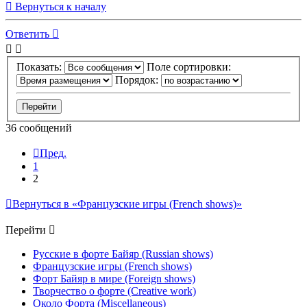
Вернуться к началу
Ответить
Показать:
Поле сортировки:
Порядок:
36 сообщений
Пред.
1
2
Вернуться в «Французские игры (French shows)»
Перейти
Русские в форте Байяр (Russian shows)
Французские игры (French shows)
Форт Байяр в мире (Foreign shows)
Творчество о форте (Creative work)
Около Форта (Miscellaneous)