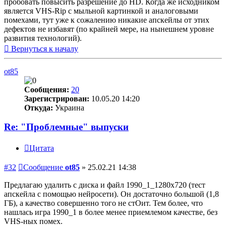
пробовать повысить разрешение до HD. Когда же исходником
является VHS-Rip с мыльной картинкой и аналоговыми
помехами, тут уже к сожалению никакие апскейлы от этих
дефектов не избавят (по крайней мере, на нынешнем уровне
развития технологий).
Вернуться к началу
ot85
Сообщения:
20
Зарегистрирован:
10.05.20 14:20
Откуда:
Украина
Re: "Проблемные" выпуски
Цитата
#32
Сообщение
ot85
»
25.02.21 14:38
Предлагаю удалить с диска и файл 1990_1_1280х720 (тест
апскейла с помощью нейросети). Он достаточно большой (1,8
ГБ), а качество совершенно того не стОит. Тем более, что
нашлась игра 1990_1 в более менее приемлемом качестве, без
VHS-ных помех.