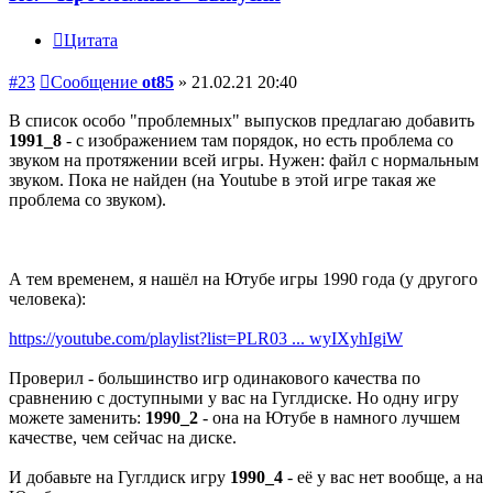
Цитата
#23
Сообщение
ot85
»
21.02.21 20:40
В список особо "проблемных" выпусков предлагаю добавить
1991_8
- с изображением там порядок, но есть проблема со
звуком на протяжении всей игры. Нужен: файл с нормальным
звуком. Пока не найден (на Youtube в этой игре такая же
проблема со звуком).
А тем временем, я нашёл на Ютубе игры 1990 года (у другого
человека):
https://youtube.com/playlist?list=PLR03 ... wyIXyhIgiW
Проверил - большинство игр одинакового качества по
сравнению с доступными у вас на Гуглдиске. Но одну игру
можете заменить:
1990_2
- она на Ютубе в намного лучшем
качестве, чем сейчас на диске.
И добавьте на Гуглдиск игру
1990_4
- её у вас нет вообще, а на