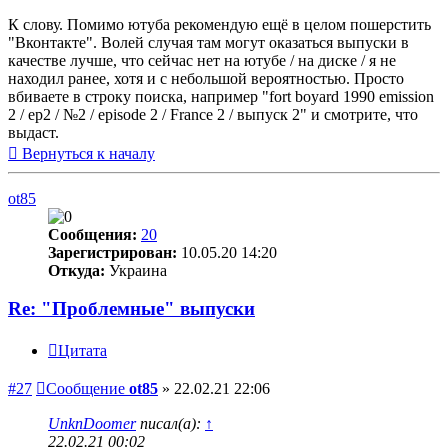
К слову. Помимо ютуба рекомендую ещё в целом пошерстить
"Вконтакте". Волей случая там могут оказаться выпуски в
качестве лучше, что сейчас нет на ютубе / на диске / я не
находил ранее, хотя и с небольшой вероятностью. Просто
вбиваете в строку поиска, например "fort boyard 1990 emission
2 / ep2 / №2 / episode 2 / France 2 / выпуск 2" и смотрите, что
выдаст.
Вернуться к началу
ot85
Сообщения:
20
Зарегистрирован:
10.05.20 14:20
Откуда:
Украина
Re: "Проблемные" выпуски
Цитата
#27
Сообщение
ot85
»
22.02.21 22:06
UnknDoomer
писал(а):
↑
22.02.21 00:02