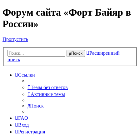
Форум сайта «Форт Байяр в
России»
Пропустить
Расширенный
Поиск
поиск
Ссылки
Темы без ответов
Активные темы
Поиск
FAQ
Вход
Регистрация