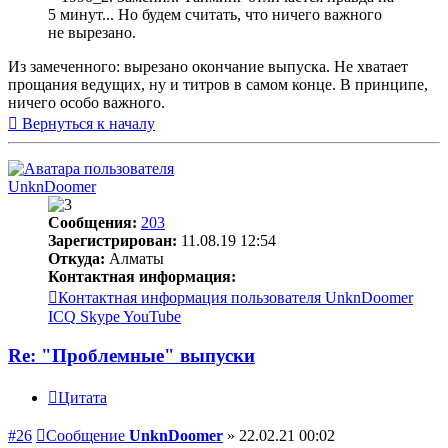
5 минут... Но будем считать, что ничего важного
не вырезано.
Из замеченного: вырезано окончание выпуска. Не хватает
прощания ведущих, ну и титров в самом конце. В принципе,
ничего особо важного.
Вернуться к началу
UnknDoomer
Сообщения:
203
Зарегистрирован:
11.08.19 12:54
Откуда:
Алматы
Контактная информация:
Контактная информация пользователя UnknDoomer
ICQ
Skype
YouTube
Re: "Проблемные" выпуски
Цитата
#26
Сообщение
UnknDoomer
»
22.02.21 00:02