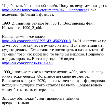
"Проблемный" список обновлён. Попутно веду заметки здесь:
https://www.fortboyard-leforum.fr/t4947 ... tionnement
Пока
поделился файлами 1 француз.
1990_2. Тайминг раньше был 56:18. Восстановил файл.
Называется 1990_2_old.
Нашёл также такое видео -
https://vk.com/video608795143_456239018
. 54:01 и картинка не
хуже того, что сейчас загружено на вид. При этом 2 минуты
куда-то делись... Если сможете посмотреть и назвать точный
тайминг того, что порезано, то было бы неплохо. Попробую
отредактировать. Всего в разделе 16 видео -
https://vk.com/videos608795143
1990_1 похоже также в качестве лучше, 480p, хотя и на пару
минут тоже меньше. Остальное детально не смотрел.
Выложено в августе 2020, т.е. на момент когда я формировал
исходный гуглдиск этого каталога не было. Следовательно
может быть что-то интересное.
Загружу оба позже / стоит проверить тайминг
предварительно.