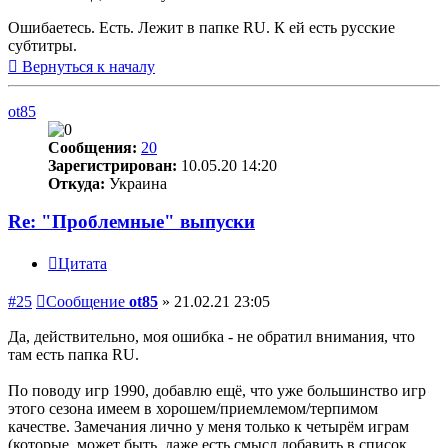
Ошибаетесь. Есть. Лежит в папке RU. К ей есть русские
субтитры.
Вернуться к началу
ot85
Сообщения:
20
Зарегистрирован:
10.05.20 14:20
Откуда:
Украина
Re: "Проблемные" выпуски
Цитата
#25
Сообщение
ot85
»
21.02.21 23:05
Да, действительно, моя ошибка - не обратил внимания, что
там есть папка RU.
По поводу игр 1990, добавлю ещё, что уже большинство игр
этого сезона имеем в хорошем/приемлемом/терпимом
качестве. Замечания лично у меня только к четырём играм
(которые, может быть, даже есть смысл добавить в список