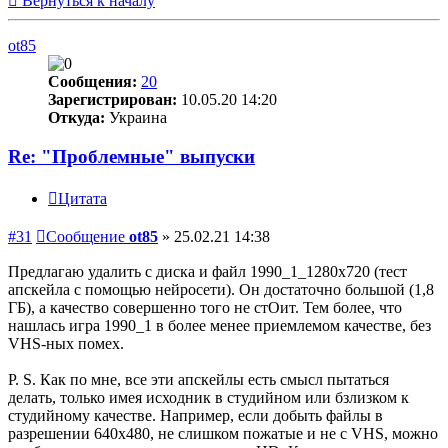
Вернуться к началу
ot85
Сообщения:
20
Зарегистрирован:
10.05.20 14:20
Откуда:
Украина
Re: "Проблемные" выпуски
Цитата
#31
Сообщение
ot85
»
25.02.21 14:38
Предлагаю удалить с диска и файл 1990_1_1280х720 (тест
апскейла с помощью нейросети). Он достаточно большой (1,8
ГБ), а качество совершенно того не стОит. Тем более, что
нашлась игра 1990_1 в более менее приемлемом качестве, без
VHS-ных помех.
P. S. Как по мне, все эти апскейлы есть смысл пытаться
делать, только имея исходник в студийном или бзлизком к
студийному качестве. Например, если добыть файлы в
разрешении 640х480, не слишком пожатые и не с VHS, можно