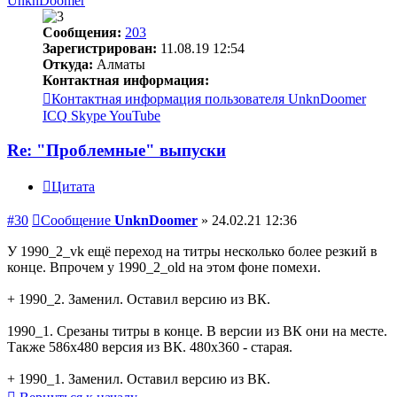
UnknDoomer
Сообщения:
203
Зарегистрирован:
11.08.19 12:54
Откуда:
Алматы
Контактная информация:
Контактная информация пользователя UnknDoomer
ICQ
Skype
YouTube
Re: "Проблемные" выпуски
Цитата
#30
Сообщение
UnknDoomer
»
24.02.21 12:36
У 1990_2_vk ещё переход на титры несколько более резкий в
конце. Впрочем у 1990_2_old на этом фоне помехи.
+ 1990_2. Заменил. Оставил версию из ВК.
1990_1. Срезаны титры в конце. В версии из ВК они на месте.
Также 586x480 версия из ВК. 480x360 - старая.
+ 1990_1. Заменил. Оставил версию из ВК.