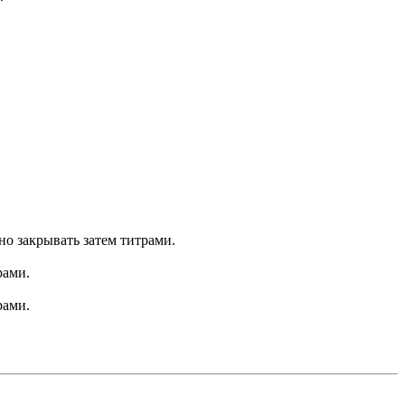
но закрывать затем титрами.
рами.
рами.