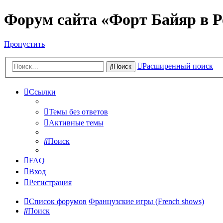
Форум сайта «Форт Байяр в Р
Пропустить
Расширенный поиск
Поиск
Ссылки
Темы без ответов
Активные темы
Поиск
FAQ
Вход
Регистрация
Список форумов
Французские игры (French shows)
Поиск