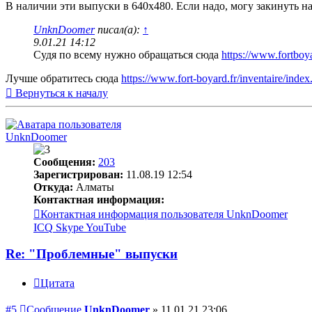
В наличии эти выпуски в 640x480. Если надо, могу закинуть на
UnknDoomer
писал(а):
↑
9.01.21 14:12
Судя по всему нужно обращаться сюда
https://www.fortboya
Лучше обратитесь сюда
https://www.fort-boyard.fr/inventaire/index
Вернуться к началу
UnknDoomer
Сообщения:
203
Зарегистрирован:
11.08.19 12:54
Откуда:
Алматы
Контактная информация:
Контактная информация пользователя UnknDoomer
ICQ
Skype
YouTube
Re: "Проблемные" выпуски
Цитата
#5
Сообщение
UnknDoomer
»
11.01.21 23:06