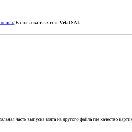
orum.fr/
В пользователях есть
Vetal SAI
.
тальная часть выпуска взята из другого файла где качество карт