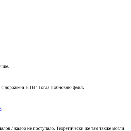
учше.
ь с дорожкой НТВ? Тогда я обновлю файл.
s
налов / жалоб не поступало. Теоретически же там также могли