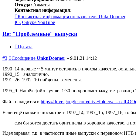
Откуда:
Алматы
Контактная информация:
Контактная информация пользователя UnknDoomer
ICQ
Skype
YouTube
Re: "Проблемные" выпуски
Цитата
#3
Сообщение
UnknDoomer
»
9.01.21 14:12
1990_14 первые ~ 5 минут остались в плохом качестве, остальна
1990_15 - аналогично.
1991_26, 1992_10 найдены, заменены.
1995_9. Нашёл файл лучше. 1:30 по хронометражу, т.е. разница
Файл находится в
https://drive.google.com/drive/folders/ ... ealLO
Если ещё сможете посмотреть 1997_14, 1997_15, 1997_16, то б
сам бы хотел достать оригиналы в хорошем качестве, а п
Идея здравая, т.к. в частности иные выпуски с переводом НТВ 