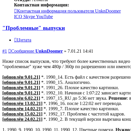
Контактная информация:
Контактная информация пользователя UnknDoomer
ICQ
Skype
YouTube
"Проблемные" выпуски
Цитата
#1
Сообщение
UnknDoomer
»
7.01.21 14:41
Ниже список выпусков, что требуют более качественных видео 
"проблемные" хуже чем 480p / 360p по разрешению или имеютс
[обновлён 9.01.21]
*. 1990_14. Есть файл с качеством разрешен
[обновлён 9.01.21]
*. 1990_15. Аналогично.
[обновлён 9.01.21]
*. 1991_26. Плохое качество картинки.
[обновлён 9.01.21]
*. 1992_10. Начиная с 1:07:22 зависает карти
[обновлён 6.02.21]
*. 1997_15_RU до 5:36 нет звука.
Решение
:
[обновлён 13.02.21]
*. 1996_16. после 1:22:02 нет перевода.
[обновлён 14.02.21]
*. 1999_7. Плохое качество картинки.
[обновлён 15.02.21]
*. 1992_17. Проблема с частотой кадров.
[обновлён 24.02.21]
*. 1990_2. В текущей версии вырезана конц
1. 1990_9, 1990_10, 1990_11, 1990_12. Цветные помехи.
Нужно