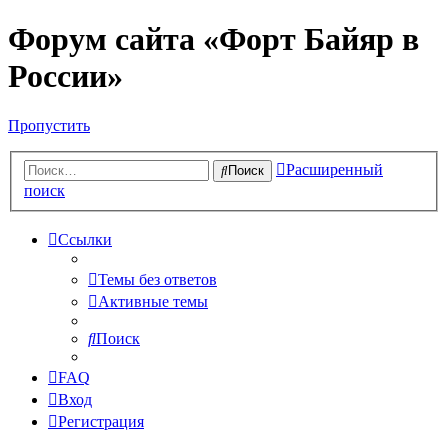
Форум сайта «Форт Байяр в
России»
Пропустить
Расширенный
Поиск
поиск
Ссылки
Темы без ответов
Активные темы
Поиск
FAQ
Вход
Регистрация