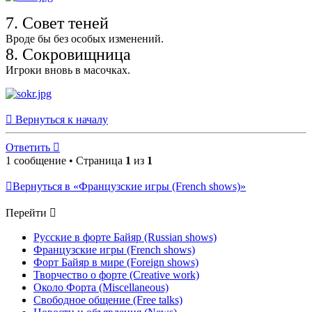
7. Совет теней
Вроде бы без особых изменений.
8. Сокровищница
Игроки вновь в масочках.
Вернуться к началу
Ответить
1 сообщение • Страница
1
из
1
Вернуться в «Французские игры (French shows)»
Перейти
Русские в форте Байяр (Russian shows)
Французские игры (French shows)
Форт Байяр в мире (Foreign shows)
Творчество о форте (Creative work)
Около Форта (Miscellaneous)
Свободное общение (Free talks)