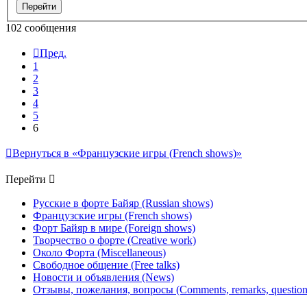
102 сообщения
Пред.
1
2
3
4
5
6
Вернуться в «Французские игры (French shows)»
Перейти
Русские в форте Байяр (Russian shows)
Французские игры (French shows)
Форт Байяр в мире (Foreign shows)
Творчество о форте (Creative work)
Около Форта (Miscellaneous)
Свободное общение (Free talks)
Новости и объявления (News)
Отзывы, пожелания, вопросы (Comments, remarks, question