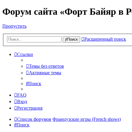
Форум сайта «Форт Байяр в Р
Пропустить
Расширенный поиск
Поиск
Ссылки
Темы без ответов
Активные темы
Поиск
FAQ
Вход
Регистрация
Список форумов
Французские игры (French shows)
Поиск