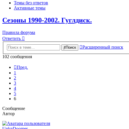
Темы без ответов
Активные темы
Сезоны 1990-2002. Гуглдиск.
Правила форума
Ответить
Расширенный поиск
Поиск
102 сообщения
Пред.
1
2
3
4
5
6
Сообщение
Автор
UnknDoomer