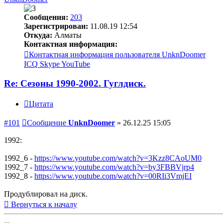
Сообщения:
203
Зарегистрирован:
11.08.19 12:54
Откуда:
Алматы
Контактная информация:
Контактная информация пользователя UnknDoomer
ICQ
Skype
YouTube
Re: Сезоны 1990-2002. Гуглдиск.
Цитата
#101
Сообщение
UnknDoomer
»
26.12.25 15:05
1992:
1992_6 -
https://www.youtube.com/watch?v=3Kzz8CAoUM0
1992_7 -
https://www.youtube.com/watch?v=by3FBBVjrp4
1992_8 -
https://www.youtube.com/watch?v=00RIi3VmjEI
Продублировал на диск.
Вернуться к началу