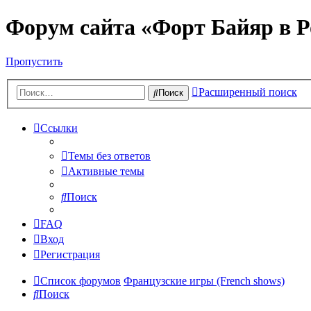
Форум сайта «Форт Байяр в Р
Пропустить
Расширенный поиск
Поиск
Ссылки
Темы без ответов
Активные темы
Поиск
FAQ
Вход
Регистрация
Список форумов
Французские игры (French shows)
Поиск