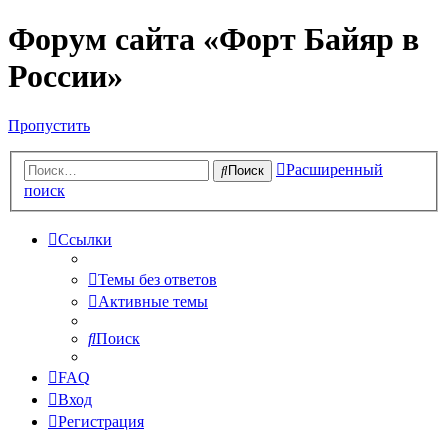
Форум сайта «Форт Байяр в
России»
Пропустить
Расширенный
Поиск
поиск
Ссылки
Темы без ответов
Активные темы
Поиск
FAQ
Вход
Регистрация