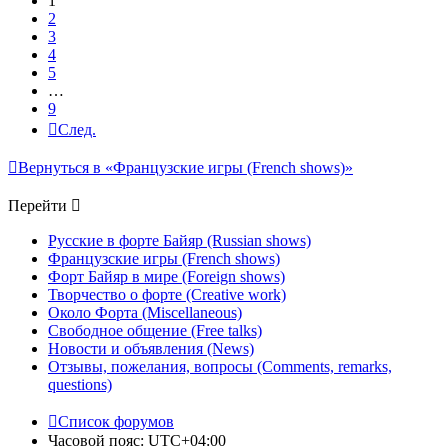
1
2
3
4
5
…
9
След.
Вернуться в «Французские игры (French shows)»
Перейти
Русские в форте Байяр (Russian shows)
Французские игры (French shows)
Форт Байяр в мире (Foreign shows)
Творчество о форте (Creative work)
Около Форта (Miscellaneous)
Свободное общение (Free talks)
Новости и объявления (News)
Отзывы, пожелания, вопросы (Comments, remarks,
questions)
Список форумов
Часовой пояс:
UTC+04:00