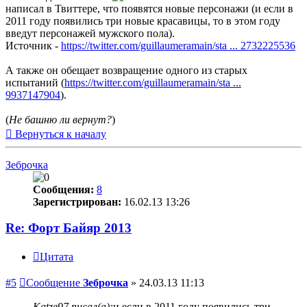
написал в Твиттере, что появятся новые персонажи (и если в
2011 году появились три новые красавицы, то в этом году
введут персонажей мужского пола).
Источник -
https://twitter.com/guillaumeramain/sta ... 2732225536
А также он обещает возвращение одного из старых
испытаний (
https://twitter.com/guillaumeramain/sta ...
9937147904
).
(
Не башню ли вернут?
)
Вернуться к началу
Зеброчка
Сообщения:
8
Зарегистрирован:
16.02.13 13:26
Re: Форт Байяр 2013
Цитата
#5
Сообщение
Зеброчка
»
24.03.13 11:13
Katze97 писал(а):
и если в 2011 году появились три