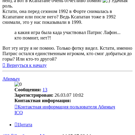
ней), а вот в Ксапатане очень отчетливо помню
Удачная
роль.
Кстати, она перед сезоном 1992 в Форте снималась в
Ксапатане или после него? Ведь Ксапатан тоже в 1992
снимали, это у нас показывали в 1999.
а какия игра была када участвовал Патрис Лафон...
кто помнит, нет?!
Вот эту игру я не помню. Только фотку видел. Кстати, именно
Патрис остался единственным игроком, кто смог добраться до
горы? Или кто-то другой?
Вернуться к началу
Абимыч
Сообщения:
13
Зарегистрирован:
26.03.07 10:02
Контактная информация:
Контактная информация пользователя Абимыч
ICQ
Цитата