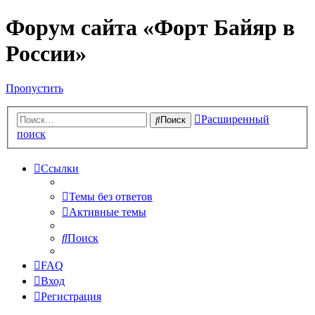
Форум сайта «Форт Байяр в
России»
Пропустить
Расширенный
Поиск
поиск
Ссылки
Темы без ответов
Активные темы
Поиск
FAQ
Вход
Регистрация