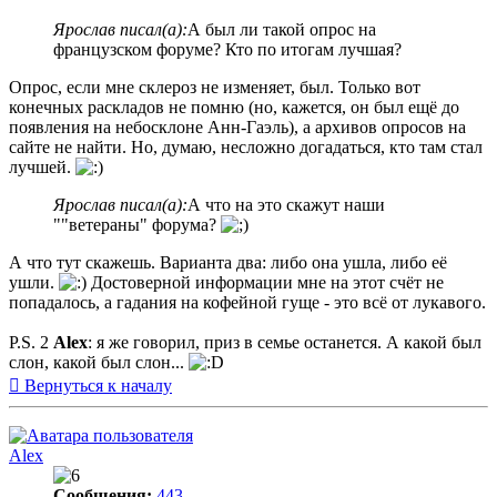
Ярослав писал(а):
А был ли такой опрос на
французском форуме? Кто по итогам лучшая?
Опрос, если мне склероз не изменяет, был. Только вот
конечных раскладов не помню (но, кажется, он был ещё до
появления на небосклоне Анн-Гаэль), а архивов опросов на
сайте не найти. Но, думаю, несложно догадаться, кто там стал
лучшей.
Ярослав писал(а):
А что на это скажут наши
""ветераны" форума?
А что тут скажешь. Варианта два: либо она ушла, либо её
ушли.
Достоверной информации мне на этот счёт не
попадалось, а гадания на кофейной гуще - это всё от лукавого.
P.S. 2
Alex
: я же говорил, приз в семье останется. А какой был
слон, какой был слон...
Вернуться к началу
Alex
Сообщения:
443