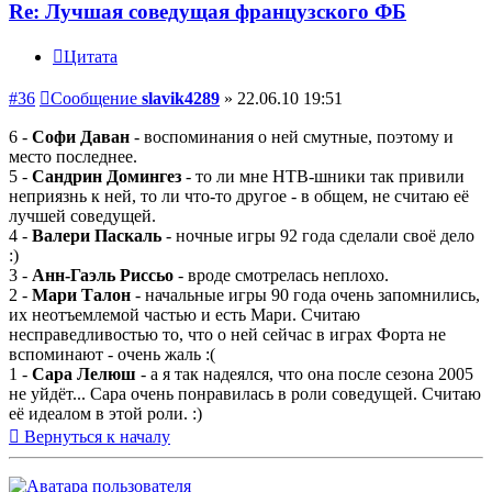
Re: Лучшая соведущая французского ФБ
Цитата
#36
Сообщение
slavik4289
»
22.06.10 19:51
6 -
Софи Даван
- воспоминания о ней смутные, поэтому и
место последнее.
5 -
Сандрин Домингез
- то ли мне НТВ-шники так привили
неприязнь к ней, то ли что-то другое - в общем, не считаю её
лучшей соведущей.
4 -
Валери Паскаль
- ночные игры 92 года сделали своё дело
:)
3 -
Анн-Гаэль Риссьо
- вроде смотрелась неплохо.
2 -
Мари Талон
- начальные игры 90 года очень запомнились,
их неотъемлемой частью и есть Мари. Считаю
несправедливостью то, что о ней сейчас в играх Форта не
вспоминают - очень жаль :(
1 -
Сара Лелюш
- а я так надеялся, что она после сезона 2005
не уйдёт... Сара очень понравилась в роли соведущей. Считаю
её идеалом в этой роли. :)
Вернуться к началу