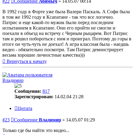
#22
Сообщение
Абимыч
»
14.05.07 00:14
В 1992 году в Форте уже была Валери Паскаль. А Софи была
в том же 1992 году в Ксапатане - так что все логично.
Патрис и еще какой-то мужик были перед последним
испытанием в Ксапатане. Они его пройти не смогли и
поехали в объезд на встречу с Черным рыцарем. Вот Патрис
там и решил побороться с ним и проиграл. Поэтому до горы в
итоге он чуть-чуть не доехал! А игра классная была - наедшь
видео - обязательно посмотри. Там Патрис демонстрирует
весьма хорошие личностные качества)))
Вернуться к началу
Владимир
Сообщения:
817
Зарегистрирован:
14.02.04 21:28
Цитата
#23
Сообщение
Владимир
»
14.05.07 01:29
Только где бы найти это видео...