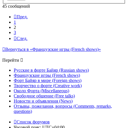
45 сообщений
Пред.
1
2
3
След.
Вернуться в «Французские игры (French shows)»
Перейти
Русские в форте Байяр (Russian shows)
Французские игры (French shows)
Форт Байяр в мире (Foreign shows)
Творчество о форте (Creative work)
Около Форта (Miscellaneous)
Свободное общение (Free talks)
Новости и объявления (News)
Отзывы, пожелания, вопросы (Comments, remarks,
questions)
Список форумов
Часовой пояс:
UTC+04:00