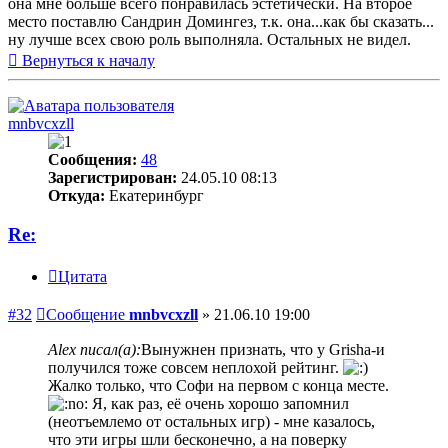
она мне больше всего понравилась эстетически. На второе
место поставлю Сандрин Домингез, т.к. она...как бы сказать...
ну лучше всех свою роль выполняла. Остальных не видел.
Вернуться к началу
mnbvcxzll
Сообщения:
48
Зарегистрирован:
24.05.10 08:13
Откуда:
Екатеринбург
Re:
Цитата
#32
Сообщение
mnbvcxzll
»
21.06.10 19:00
Alex писал(а):
Вынужнен признать, что у Grisha-и
получился тоже совсем неплохой рейтинг.
Жалко только, что Софи на первом с конца месте.
Я, как раз, её очень хорошо запомнил
(неотъемлемо от остальных игр) - мне казалось,
что эти игры шли бесконечно, а на поверку