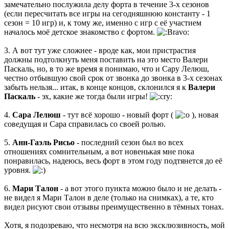
замечательно послужила делу форта в течение 3-х сезонов
(если пересчитать все игры на сегодняшнюю константу - 1
сезон = 10 игр) и, к тому же, именно с игр с её участием
началось моё детское знакомство с фортом.
3. А вот тут уже сложнее - вроде как, мои пристрастия
должны подтолкнуть меня поставить на это место Валери
Паскаль, но, в то же время я понимаю, что и Сару Лелюш,
честно отбывшую свой срок от звонка до звонка в 3-х сезонах
забыть нельзя... итак, в конце концов, склонился я к
Валери
Паскаль
- эх, какие же тогда были игры!
4.
Сара Лелюш
- тут всё хорошо - новый форт (
), новая
соведущая и Сара справилась со своей ролью.
5.
Анн-Гаэль Рисьо
- последний сезон был во всех
отношениях сомнительным, а вот новенькая мне пока
понравилась, надеюсь, весь форт в этом году подтянется до её
уровня.
6.
Мари Талон
- а вот этого пункта можно было и не делать -
не видел я Мари Талон в деле (только на снимках), а те, кто
видел рисуют свои отзывы преимущественно в тёмных тонах.
Хотя, я подозреваю, что несмотря на всю эксклюзивность, мой