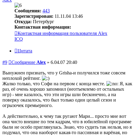
Сообщения:
443
Зарегистрирован:
11.11.04 13:46
Откуда:
Петербург
Контактная информация:
Контактная информация пользователя Alex
ICQ
Цитата
#9
Сообщение
Alex
»
6.04.07 20:40
Вынужнен признать, что у Grisha-и получился тоже совсем
неплохой рейтинг.
Жалко только, что Софи на первом с конца месте.
Я, как
раз, её очень хорошо запомнил (неотъемлемо от остальных
игр) - мне казалось, что эти игры шли бесконечно, а на
поверку оказалось, что был только один целый сезон и
огрызочек премьерного.
А действительно, к чему так ругают Мари... просто мне вот
она чисто внешне по тем кадрам, что в юбилейной программе
были не особо приглянулась. Знаю, что судить так нельзя, но я
подумал, что она наоборот какая-то пассивная и варёная, но