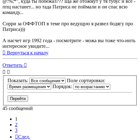
@:%;*", куда ты побежал??? Ща же отожмут у тя тубус и все -
ппц настанет... но тада Патриса не поймали и он спас всю
команду...
Сорри за ОФФТОП в теме про ведущую я развел бодягу про
Патриса)))
А насчет игр 1992 года - посмотрите - можа вы тоже что-нить
интересное увидите...
Вернуться к началу
Ответить
Показать:
Поле сортировки:
Порядок:
45 сообщений
1
2
3
След.