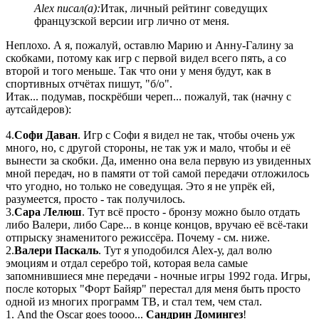
Alex писал(а):
Итак, личный рейтинг соведущих
французской версии игр лично от меня.
Неплохо. А я, пожалуй, оставлю Марию и Анну-Галину за
скобками, потому как игр с первой видел всего пять, а со
второй и того меньше. Так что они у меня будут, как в
спортивных отчётах пишут, "б/о".
Итак... подумав, поскрёбши череп... пожалуй, так (начну с
аутсайдеров):
4.
Софи Даван
. Игр с Софи я видел не так, чтобы очень уж
много, но, с другой стороны, не так уж и мало, чтобы и её
вынести за скобки. Да, именно она вела первую из увиденных
мной передач, но в памяти от той самой передачи отложилось
что угодно, но только не соведущая. Это я не упрёк ей,
разумеется, просто - так получилось.
3.
Сара Лелюш
. Тут всё просто - бронзу можно было отдать
либо Валери, либо Саре... в конце концов, вручаю её всё-таки
отпрыску знаменитого режиссёра. Почему - см. ниже.
2.
Валери Паскаль
. Тут я уподобился Alex-у, дал волю
эмоциям и отдал серебро той, которая вела самые
запомнившиеся мне передачи - ночные игры 1992 года. Игры,
после которых "Форт Байяр" перестал для меня быть просто
одной из многих программ ТВ, и стал тем, чем стал.
1. And the Oscar goes toooo...
Сандрин Домингез
!