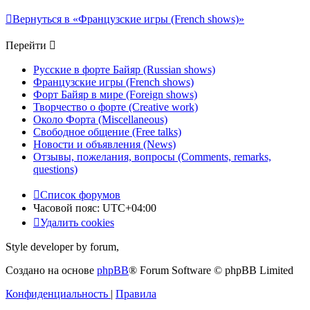
Вернуться в «Французские игры (French shows)»
Перейти
Русские в форте Байяр (Russian shows)
Французские игры (French shows)
Форт Байяр в мире (Foreign shows)
Творчество о форте (Creative work)
Около Форта (Miscellaneous)
Свободное общение (Free talks)
Новости и объявления (News)
Отзывы, пожелания, вопросы (Comments, remarks,
questions)
Список форумов
Часовой пояс:
UTC+04:00
Удалить cookies
Style developer by forum,
Создано на основе
phpBB
® Forum Software © phpBB Limited
Конфиденциальность
|
Правила