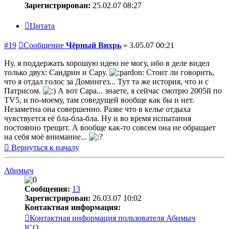
Зарегистрирован:
25.02.07 08:27
Цитата
#19
Сообщение
Чёрный Вихрь
»
3.05.07 00:21
Ну, я поддержать хорошую идею не могу, ибо в деле видел
только двух: Сандрин и Сару.
Стоит ли говорить,
что я отдал голос за Домингез... Тут та же история, что и с
Патрисом.
А вот Сара... знаете, я сейчас смотрю 2005й по
TV5, и по-моему, там соведущей вообще как бы и нет.
Незаметна она совершенно. Разве что в келье отдыха
чувствуется её бла-бла-бла. Ну и во время испытания
постоянно трещит. А вообще как-то совсем она не обращает
на себя моё внимание...
Вернуться к началу
Абимыч
Сообщения:
13
Зарегистрирован:
26.03.07 10:02
Контактная информация:
Контактная информация пользователя Абимыч
ICQ