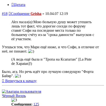
Цитата
#18
Сообщение
Grisha
»
10.04.07 12:19
Alex писал(а):
Мою больную душу может утешить
лишь тот факт, что дорогие соседи по форуму
ставят Софи на последние места только по
большему счёту из-за "срока давности" выпусков с
её участием.
Утешься тем, что Мари ещё ниже, и что Софи, в отличие от
неё, не пинают.
(А ведь ещё была и "Тропа на Ксапатан" [La Piste
de Xapatan]!)
Было, ага. Но речь идёт про лучшую соведущую "Форта
Байяр".
Вернуться к началу
Чёрный Вихрь
Сообщения:
125