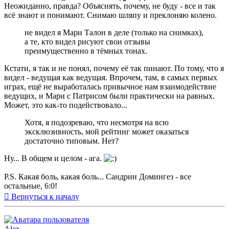
Неожиданно, правда? Объяснять, почему, не буду - все и так
всё знают и понимают. Снимаю шляпу и преклоняю колено.
не видел я Мари Талон в деле (только на снимках),
а те, кто видел рисуют свои отзывы
преимущественно в тёмных тонах.
Кстати, я так и не понял, почему её так пинают. По тому, что я
видел - ведущая как ведущая. Впрочем, там, в самых первых
играх, ещё не выработалась привычное нам взаимодействие
ведущих, и Мари с Патрисом были практически на равных.
Может, это как-то подействовало...
Хотя, я подозреваю, что несмотря на всю
эксклюзивность, мой рейтинг может оказаться
достаточно типовым. Нет?
Ну... В общем и целом - ага.
P.S. Какая боль, какая боль... Сандрин Домингез - все
остальные, 6:0!
Вернуться к началу
Alex