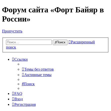
Форум сайта «Форт Байяр в
России»
Пропустить
Расширенный
Поиск
поиск
Ссылки
Темы без ответов
Активные темы
Поиск
FAQ
Вход
Регистрация