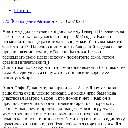
Цитата
#20
Сообщение
Абимыч
»
13.05.07 02:47
А вот мну долго мучает вопрос: почему Валери Паскаль была
всего 1 сезон... вот у кого есть игры 1992 года с Валери -
посмотрите их еще раз внимательно, может быть вы заметите
тоже что и я?! На основании моих наблюдений я сделал свое
предположение почему у Валери был тока 1 сезон...
раскрывать свою идею не хочу - посмотрите сами, потом
сравним впечатления)))
Лишь тока подскажу, что итог моих наблюдений был таков: не
сама Валери ушла, а ее ну... это... попросили короче ее
покинуть Форт...
А вот Софи Даван мну оч. нравилась. А в тайнах ксапатана
ваще была очень удачно вписана... а какия игра была када
участвовал Патрис Лафон... кто помнит, нет?! Как он в
предпоследнем испытании отчаянно бросился бороться с
черным рыцарем и продул... он ваще там всю игру чудеса
мужественности и самоотверженности проявлял... я еще
помню как в испытании со столбами када он тоже в одиночку
практически на верную гибель побежал я сидел и орал - эй ты,