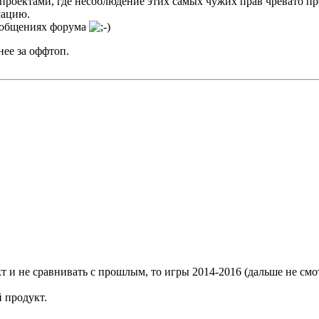
 проектами, где несоблюдение этих самых чужих прав чревато п
мацию.
сообщениях форума
нее за оффтоп.
и не сравнивать с прошлым, то игры 2014-2016 (дальше не смот
 продукт.