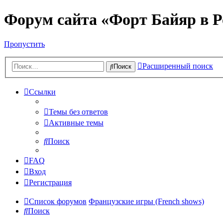
Форум сайта «Форт Байяр в Р
Пропустить
Расширенный поиск
Поиск
Ссылки
Темы без ответов
Активные темы
Поиск
FAQ
Вход
Регистрация
Список форумов
Французские игры (French shows)
Поиск