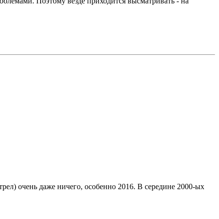
роблемами. Поэтому везде приходится высматривать - на
рел) очень даже ничего, особенно 2016. В середине 2000-ых