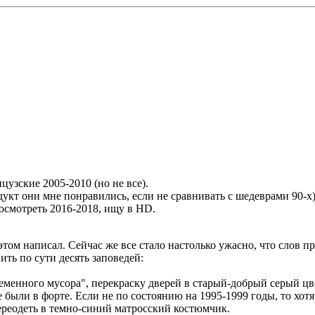
узские 2005-2010 (но не все).
укт они мне понравились, если не сравнивать с шедеврами 90-х)
посмотреть 2016-2018, ищу в HD.
этом написал. Сейчас же все стало настолько ужасно, что слов пр
ить по сути десять заповедей:
еменного мусора", перекраску дверей в старый-добрый серый цве
 были в форте. Если не по состоянию на 1995-1999 годы, то хот
переодеть в темно-синий матросский костюмчик.