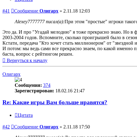
#41
Сообщение
Олигарх
»
2.11.18 12:03
Alexey7777777 писал(а):
При этом "простые" игроки таког
Это да. И про "Угадай мелодию" я тоже прекрасно знаю. Но в 
2003-2004 годов. Вспомните, сколько проигрышей было в сезон
Кстати, передача "Кто хочет стать миллионером" от "звездной
И потом: мы ведь сами все прекрасно знаем, по какой именно
баста, вопрос с рейтингом решен.
Вернуться к началу
Олигарх
Сообщения:
374
Зарегистрирован:
18.02.16 21:47
Re: Какие игры Вам больше нравятся?
Цитата
#42
Сообщение
Олигарх
»
2.11.18 17:50