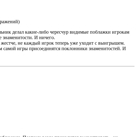
зражений)
ольник делал какие-либо чересчур видимые поблажки игрокам
е знаменитости. И ничего.
е жестче, не каждый игрок теперь уже уходит с выигрышем.
ам самой игры присоединятся поклонники знаменитостей. И