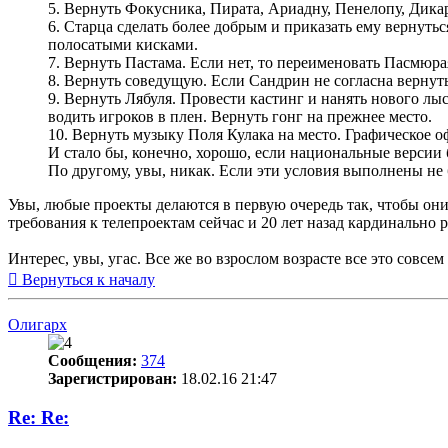
5. Вернуть Фокусника, Пирата, Ариадну, Пенелопу, Дика
6. Старца сделать более добрым и приказать ему вернутьс
полосатыми кисками.
7. Вернуть Пастама. Если нет, то переименовать Пасмюра
8. Вернуть соведущую. Если Сандрин не согласна вернуть
9. Вернуть Лябуля. Провести кастинг и нанять нового лы
водить игроков в плен. Вернуть гонг на прежнее место.
10. Вернуть музыку Поля Кулака на место. Графическое о
И стало бы, конечно, хорошо, если национальные версии
По другому, увы, никак. Если эти условия выполнены не б
Увы, любые проекты делаются в первую очередь так, чтобы они
требования к телепроектам сейчас и 20 лет назад кардинально 
Интерес, увы, угас. Все же во взрослом возрасте все это совсе
Вернуться к началу
Олигарх
Сообщения:
374
Зарегистрирован:
18.02.16 21:47
Re: Re: