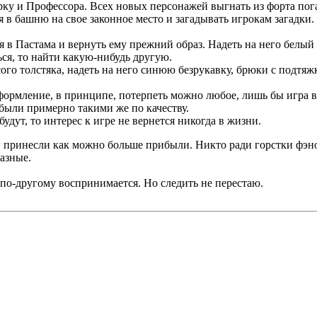
рку и Профессора. Всех новых персонажей выгнать из форта пог
я в башню на свое законное место и загадывать игрокам загадки.
я в Пастама и вернуть ему прежний образ. Надеть на него белы
ся, то найти какую-нибудь другую.
сого толстяка, надеть на него синюю безрукавку, брюки с подтя
формление, в принципе, потерпеть можно любое, лишь бы игра в
 были примерно такими же по качеству.
удут, то интерес к игре не вернется никогда в жизни.
 принесли как можно больше прибыли. Никто ради горстки фэнов
разные.
м по-другому воспринимается. Но следить не перестаю.