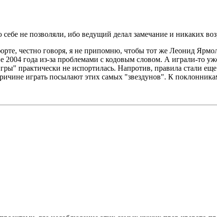
о себе не позволяли, ибо ведущий делал замечание и никаких во
форте, честно говоря, я не припомню, чтобы тот же Леонид Ярм
е 2004 года из-за проблемами с кодовым словом. А играли-то уж
 игры" практически не испортилась. Напротив, правила стали ещ
 причине играть посылают этих самых "звездунов". К поклонник