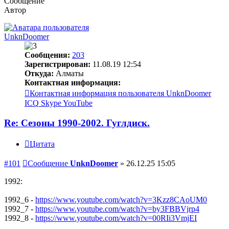
Сообщение
Автор
UnknDoomer
Сообщения:
203
Зарегистрирован:
11.08.19 12:54
Откуда:
Алматы
Контактная информация:
Контактная информация пользователя UnknDoomer
ICQ
Skype
YouTube
Re: Сезоны 1990-2002. Гуглдиск.
Цитата
#101
Сообщение
UnknDoomer
»
26.12.25 15:05
1992:
1992_6 -
https://www.youtube.com/watch?v=3Kzz8CAoUM0
1992_7 -
https://www.youtube.com/watch?v=by3FBBVjrp4
1992_8 -
https://www.youtube.com/watch?v=00RIi3VmjEI