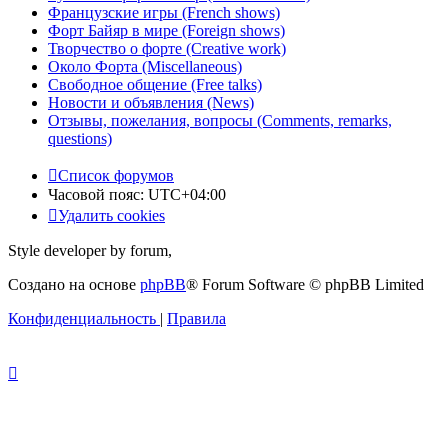
Французские игры (French shows)
Форт Байяр в мире (Foreign shows)
Творчество о форте (Creative work)
Около Форта (Miscellaneous)
Свободное общение (Free talks)
Новости и объявления (News)
Отзывы, пожелания, вопросы (Comments, remarks,
questions)
Список форумов
Часовой пояс:
UTC+04:00
Удалить cookies
Style developer by forum,
Создано на основе
phpBB
® Forum Software © phpBB Limited
Конфиденциальность
|
Правила