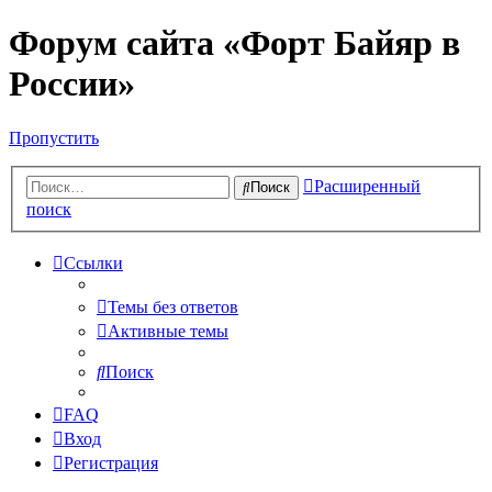
Форум сайта «Форт Байяр в
России»
Пропустить
Расширенный
Поиск
поиск
Ссылки
Темы без ответов
Активные темы
Поиск
FAQ
Вход
Регистрация