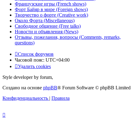
Французские игры (French shows)
Форт Байяр в мире (Foreign shows)
Творчество о форте (Creative work)
Около Форта (Miscellaneous)
Свободное общение (Free talks)
Новости и объявления (News)
Отзывы, пожелания, вопросы (Comments, remarks,
questions)
Список форумов
Часовой пояс:
UTC+04:00
Удалить cookies
Style developer by forum,
Создано на основе
phpBB
® Forum Software © phpBB Limited
Конфиденциальность
|
Правила