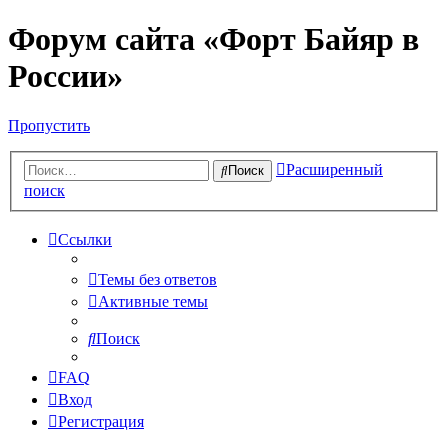
Форум сайта «Форт Байяр в
России»
Пропустить
Расширенный
Поиск
поиск
Ссылки
Темы без ответов
Активные темы
Поиск
FAQ
Вход
Регистрация