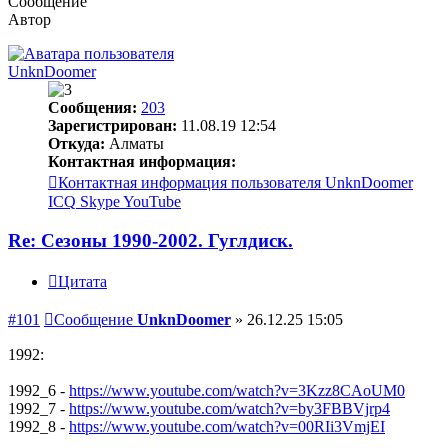
Сообщение
Автор
UnknDoomer
Сообщения:
203
Зарегистрирован:
11.08.19 12:54
Откуда:
Алматы
Контактная информация:
Контактная информация пользователя UnknDoomer
ICQ
Skype
YouTube
Re: Сезоны 1990-2002. Гуглдиск.
Цитата
#101
Сообщение
UnknDoomer
»
26.12.25 15:05
1992:
1992_6 -
https://www.youtube.com/watch?v=3Kzz8CAoUM0
1992_7 -
https://www.youtube.com/watch?v=by3FBBVjrp4
1992_8 -
https://www.youtube.com/watch?v=00RIi3VmjEI