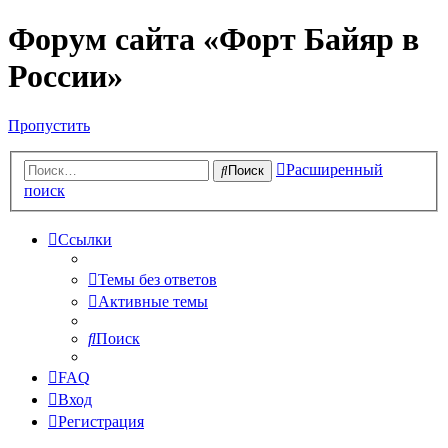
Форум сайта «Форт Байяр в
России»
Пропустить
Расширенный
Поиск
поиск
Ссылки
Темы без ответов
Активные темы
Поиск
FAQ
Вход
Регистрация