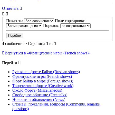
Ответить
Показать:
Поле сортировки:
Порядок:
4 сообщения • Страница
1
из
1
Вернуться в «Французские игры (French shows)»
Перейти
Русские в форте Байяр (Russian shows)
Французские игры (French shows)
Форт Байяр в мире (Foreign shows)
Творчество о форте (Creative work)
Около Форта (Miscellaneous)
Свободное общение (Free talks)
Новости и объявления (News)
Отзывы, пожелания, вопросы (Comments, remarks,
questions)