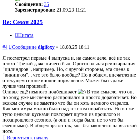
Сообщения:
35
Зарегистрирован:
21.09.23 11:21
Re: Сезон 2025
Цитата
#4
Сообщение
digifoxy
»
18.08.25 18:11
Я посмотрел первые 4 выпуска и, на самом деле, всё не так
плохо. Третий даже ничего был. Оригинальная реинкарнация
"цилиндров", например. Но, с другой стороны, эта сцена к
"викингом"... что это было вообще? Но в общем, впечатление
о текущем сезоне вполне нормальное. Может быть даже
лучше чем прошлый.
Оливье ещё немного подбешивает
В том смысле, что он,
по ходу, уже мысленно распрощался и просто дорабатывет. Во
всяком случае не заметно что бы он хоть немного старался.
Как минимум можно было над текстом поработать. Но он же
тупо целыми кусками повторяет шутки из прошлого и
позапрошлого сезонов. (а они и тогда были не то что бы
смешными). В общем зря он так, мог бы закончить на высокой
ноте.
Вернуться к началу