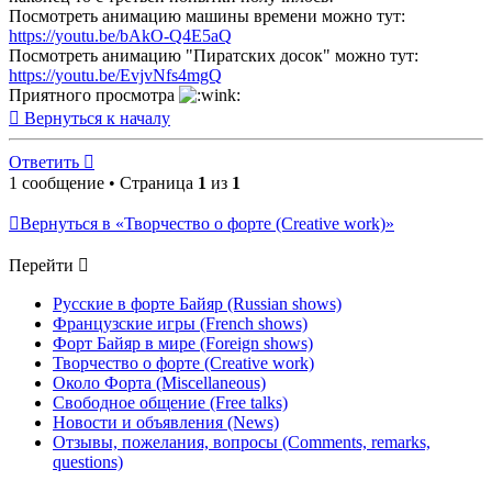
Посмотреть анимацию машины времени можно тут:
https://youtu.be/bAkO-Q4E5aQ
Посмотреть анимацию "Пиратских досок" можно тут:
https://youtu.be/EvjvNfs4mgQ
Приятного просмотра
Вернуться к началу
Ответить
1 сообщение • Страница
1
из
1
Вернуться в «Творчество о форте (Creative work)»
Перейти
Русские в форте Байяр (Russian shows)
Французские игры (French shows)
Форт Байяр в мире (Foreign shows)
Творчество о форте (Creative work)
Около Форта (Miscellaneous)
Свободное общение (Free talks)
Новости и объявления (News)
Отзывы, пожелания, вопросы (Comments, remarks,
questions)