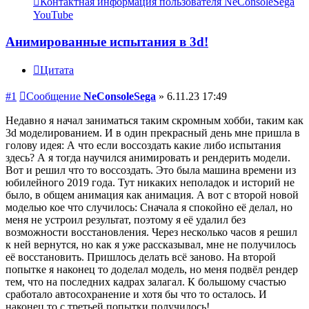
Контактная информация пользователя NeConsoleSega
YouTube
Анимированные испытания в 3d!
Цитата
#1
Сообщение
NeConsoleSega
»
6.11.23 17:49
Недавно я начал заниматься таким скромным хобби, таким как
3d моделированием. И в один прекрасный день мне пришла в
голову идея: А что если воссоздать какие либо испытания
здесь? А я тогда научился анимировать и рендерить модели.
Вот и решил что то воссоздать. Это была машина времени из
юбилейного 2019 года. Тут никаких неполадок и историй не
было, в общем анимация как анимация. А вот с второй новой
моделью кое что случилось: Сначала я спокойно её делал, но
меня не устроил результат, поэтому я её удалил без
возможности восстановления. Через несколько часов я решил
к ней вернутся, но как я уже рассказывал, мне не получилось
её восстановить. Пришлось делать всё заново. На второй
попытке я наконец то доделал модель, но меня подвёл рендер
тем, что на последних кадрах залагал. К большому счастью
сработало автосохранение и хотя бы что то осталось. И
наконец то с третьей попытки получилось!