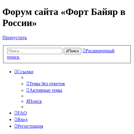
Форум сайта «Форт Байяр в
России»
Пропустить
Расширенный
Поиск
поиск
Ссылки
Темы без ответов
Активные темы
Поиск
FAQ
Вход
Регистрация