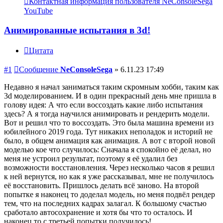
Контактная информация пользователя NeConsoleSega
YouTube
Анимированные испытания в 3d!
Цитата
#1
Сообщение
NeConsoleSega
»
6.11.23 17:49
Недавно я начал заниматься таким скромным хобби, таким как
3d моделированием. И в один прекрасный день мне пришла в
голову идея: А что если воссоздать какие либо испытания
здесь? А я тогда научился анимировать и рендерить модели.
Вот и решил что то воссоздать. Это была машина времени из
юбилейного 2019 года. Тут никаких неполадок и историй не
было, в общем анимация как анимация. А вот с второй новой
моделью кое что случилось: Сначала я спокойно её делал, но
меня не устроил результат, поэтому я её удалил без
возможности восстановления. Через несколько часов я решил
к ней вернутся, но как я уже рассказывал, мне не получилось
её восстановить. Пришлось делать всё заново. На второй
попытке я наконец то доделал модель, но меня подвёл рендер
тем, что на последних кадрах залагал. К большому счастью
сработало автосохранение и хотя бы что то осталось. И
наконец то с третьей попытки получилось!