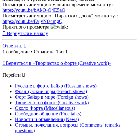
Посмотреть анимацию машины времени можно тут:
https://youtu.be/bAkO-Q4E5aQ
Посмотреть анимацию "Пиратских досок" можно тут:
https://youtu.be/EvjvNfs4mgQ
Приятного просмотра
Вернуться к началу
Ответить
1 сообщение • Страница
1
из
1
Вернуться в «Творчество о форте (Creative work)»
Перейти
Русские в форте Байяр (Russian shows)
Французские игры (French shows)
Форт Байяр в мире (Foreign shows)
Творчество о форте (Creative work)
Около Форта (Miscellaneous)
Свободное общение (Free talks)
Новости и объявления (News)
Отзывы, пожелания, вопросы (Comments, remarks,
questions)