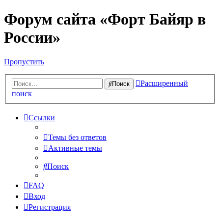
Форум сайта «Форт Байяр в
России»
Пропустить
Расширенный
Поиск
поиск
Ссылки
Темы без ответов
Активные темы
Поиск
FAQ
Вход
Регистрация