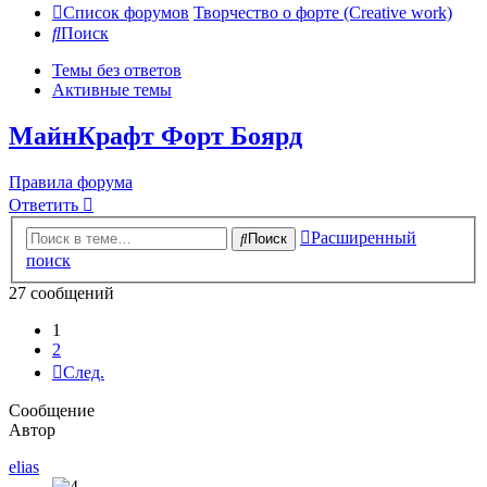
Список форумов
Творчество о форте (Creative work)
Поиск
Темы без ответов
Активные темы
МайнКрафт Форт Боярд
Правила форума
Ответить
Расширенный
Поиск
поиск
27 сообщений
1
2
След.
Сообщение
Автор
elias