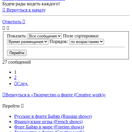
Будем рады видеть каждого!
Вернуться к началу
Ответить
Показать:
Поле сортировки:
Порядок:
27 сообщений
1
2
След.
Вернуться в «Творчество о форте (Creative work)»
Перейти
Русские в форте Байяр (Russian shows)
Французские игры (French shows)
Форт Байяр в мире (Foreign shows)