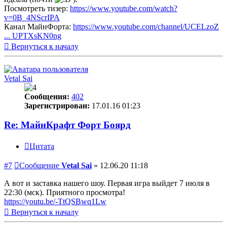
Посмотреть тизер:
https://www.youtube.com/watch?
v=0B_4NScrIPA
Канал МайнФорта:
https://www.youtube.com/channel/UCELzoZ
... UPTXsKN0ng
Вернуться к началу
Vetal Sai
Сообщения:
402
Зарегистрирован:
17.01.16 01:23
Re: МайнКрафт Форт Боярд
Цитата
#7
Сообщение
Vetal Sai
»
12.06.20 11:18
А вот и заставка нашего шоу. Первая игра выйдет 7 июля в
22:30 (мск). Приятного просмотра!
https://youtu.be/-TtQSBwq1Lw
Вернуться к началу