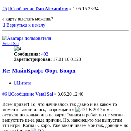
#5
Сообщение
Dan Alexandrov
»
1.05.15 23:34
а карту выслать можешь?
Вернуться к началу
Vetal Sai
Сообщения:
402
Зарегистрирован:
17.01.16 01:23
Re: МайнКрафт Форт Боярд
Цитата
#6
Сообщение
Vetal Sai
»
3.06.20 12:40
Всем привет! То, что начиналось так давно и на каком то
моменте закончилось, возрождается
! В 2017м мы
отсняли несколько игр на карте Элиаса и ребят, но не могли
выпустить из-за ряда причин. Но, наконец-то мы выпустим
эти игры. Когда? Скоро. Уже заканчиваем монтаж, доводим до
идеала (почти
).