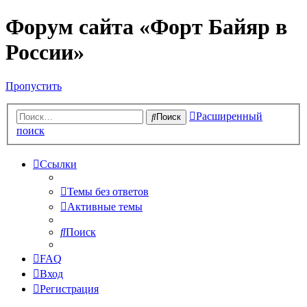
Форум сайта «Форт Байяр в
России»
Пропустить
Расширенный
Поиск
поиск
Ссылки
Темы без ответов
Активные темы
Поиск
FAQ
Вход
Регистрация