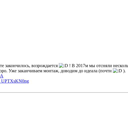
нте закончилось, возрождается
! В 2017м мы отсняли нескольк
оро. Уже заканчиваем монтаж, доводим до идеала (почти
).
PA
... UPTXsKN0ng