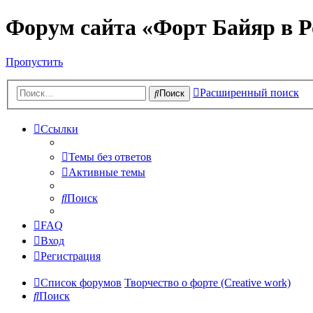
Форум сайта «Форт Байяр в Р
Пропустить
Расширенный поиск
Поиск
Ссылки
Темы без ответов
Активные темы
Поиск
FAQ
Вход
Регистрация
Список форумов
Творчество о форте (Creative work)
Поиск