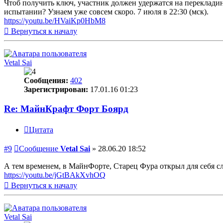
Чтоб получить ключ, участник должен удержатся на перекладин
испытании? Узнаем уже совсем скоро. 7 июля в 22:30 (мск).
https://youtu.be/HVaiKp0HbM8
Вернуться к началу
Vetal Sai
Сообщения:
402
Зарегистрирован:
17.01.16 01:23
Re: МайнКрафт Форт Боярд
Цитата
#9
Сообщение
Vetal Sai
»
28.06.20 18:52
А тем временем, в МайнФорте, Старец Фура открыл для себя сл
https://youtu.be/jGtBAkXvhOQ
Вернуться к началу
Vetal Sai