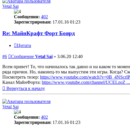
Vetal Sai
Сообщения:
402
Зарегистрирован:
17.01.16 01:23
Re: МайнКрафт Форт Боярд
Цитата
#6
Сообщение
Vetal Sai
»
3.06.20 12:40
Всем привет! То, что начиналось так давно и на каком то моме
ряда причин. Но, наконец-то мы выпустим эти игры. Когда? Ск
Посмотреть тизер:
https://www.youtube.com/watch?v=0B_4NScrI
Канал МайнФорта:
https://www.youtube.com/channel/UCELzoZ 
Вернуться к началу
Vetal Sai
Сообщения:
402
Зарегистрирован:
17.01.16 01:23