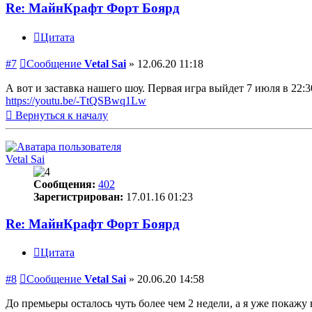
Re: МайнКрафт Форт Боярд
Цитата
#7
Сообщение
Vetal Sai
»
12.06.20 11:18
А вот и заставка нашего шоу. Первая игра выйдет 7 июля в 22:3
https://youtu.be/-TtQSBwq1Lw
Вернуться к началу
Vetal Sai
Сообщения:
402
Зарегистрирован:
17.01.16 01:23
Re: МайнКрафт Форт Боярд
Цитата
#8
Сообщение
Vetal Sai
»
20.06.20 14:58
До премьеры осталось чуть более чем 2 недели, а я уже покаж