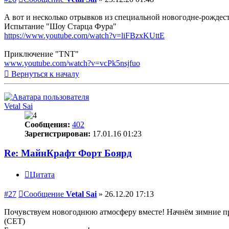
А вот и несколько отрывков из специальной новогодне-рождестве
Испытание "Шоу Старца Фура"
https://www.youtube.com/watch?v=liFBzxKUttE
Приключение "TNT"
www.youtube.com/watch?v=vcPk5nsjfuo
Вернуться к началу
Vetal Sai
Сообщения:
402
Зарегистрирован:
17.01.16 01:23
Re: МайнКрафт Форт Боярд
Цитата
#27
Сообщение
Vetal Sai
»
26.12.20 17:13
Почувствуем новогоднюю атмосферу вместе! Начнём зимние праз
(CET)