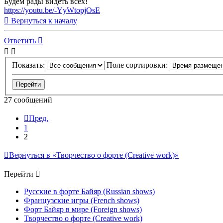
Будем рады видеть всех!
https://youtu.be/-YyWtopjOsE
Вернуться к началу
Ответить
Показать:
Поле сортировки:
27 сообщений
Пред.
1
2
Вернуться в «Творчество о форте (Creative work)»
Перейти
Русские в форте Байяр (Russian shows)
Французские игры (French shows)
Форт Байяр в мире (Foreign shows)
Творчество о форте (Creative work)