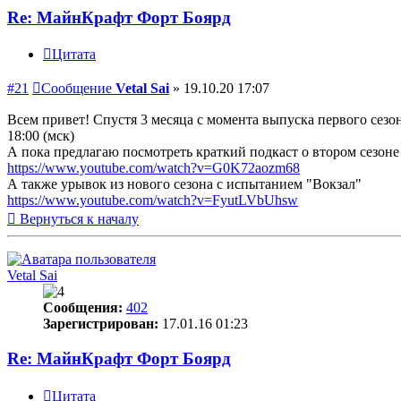
Re: МайнКрафт Форт Боярд
Цитата
#21
Сообщение
Vetal Sai
»
19.10.20 17:07
Всем привет! Спустя 3 месяца с момента выпуска первого сезон
18:00 (мск)
А пока предлагаю посмотреть краткий подкаст о втором сезоне о
https://www.youtube.com/watch?v=G0K72aozm68
А также урывок из нового сезона с испытанием "Вокзал"
https://www.youtube.com/watch?v=FyutLVbUhsw
Вернуться к началу
Vetal Sai
Сообщения:
402
Зарегистрирован:
17.01.16 01:23
Re: МайнКрафт Форт Боярд
Цитата