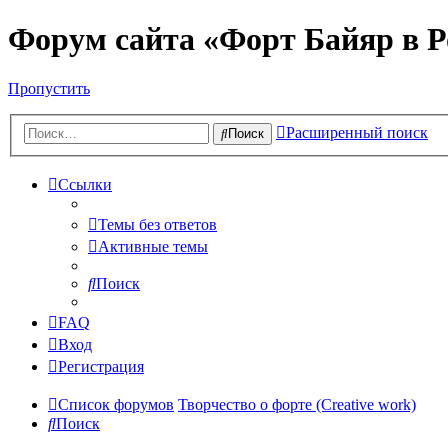
Форум сайта «Форт Байяр в Р
Пропустить
Расширенный поиск
Поиск
Ссылки
Темы без ответов
Активные темы
Поиск
FAQ
Вход
Регистрация
Список форумов
Творчество о форте (Creative work)
Поиск