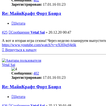
Сообщения:
402
Зарегистрирован:
17.01.16 01:23
Re: МайнКрафт Форт Боярд
Цитата
#25
Сообщение
Vetal Sai
»
20.12.20 00:47
А вот и вторая игра сезона! Через неделю планируем выпустит
https://www.youtube.com/watch?v=eXHIjqSjk6k
Вернуться к началу
Vetal Sai
Сообщения:
402
Зарегистрирован:
17.01.16 01:23
Re: МайнКрафт Форт Боярд
Цитата
#26
Сообщение
Vetal Sai
»
25.12.20 01:48