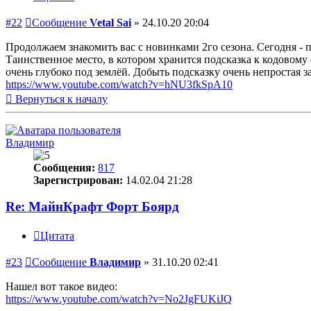
#22
Сообщение
Vetal Sai
»
24.10.20 20:04
Продолжаем знакомить вас с новинками 2го сезона. Сегодня -
Таинственное место, в котором хранится подсказка к кодовому 
очень глубоко под землёй. Добыть подсказку очень непростая з
https://www.youtube.com/watch?v=hNU3fkSpA10
Вернуться к началу
Владимир
Сообщения:
817
Зарегистрирован:
14.02.04 21:28
Re: МайнКрафт Форт Боярд
Цитата
#23
Сообщение
Владимир
»
31.10.20 02:41
Нашел вот такое видео:
https://www.youtube.com/watch?v=No2JgFUKiJQ