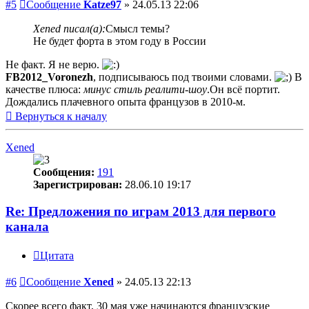
#5
Сообщение
Katze97
»
24.05.13 22:06
Xened писал(а):
Смысл темы?
Не будет форта в этом году в России
Не факт. Я не верю.
FB2012_Voronezh
, подписываюсь под твоими словами.
В
качестве плюса:
минус стиль реалити-шоу
.Он всё портит.
Дождались плачевного опыта французов в 2010-м.
Вернуться к началу
Xened
Сообщения:
191
Зарегистрирован:
28.06.10 19:17
Re: Предложения по играм 2013 для первого
канала
Цитата
#6
Сообщение
Xened
»
24.05.13 22:13
Скорее всего факт, 30 мая уже начинаются французские