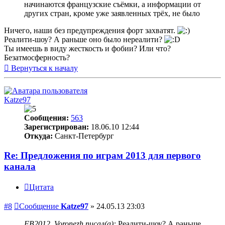
начинаются французские съёмки, а информации от
других стран, кроме уже заявленных трёх, не было
Ничего, наши без предупреждения форт захватят.
Реалити-шоу? А раньше оно было нереалити?
Ты имеешь в виду жесткость и фобии? Или что?
Безатмосферность?
Вернуться к началу
Katze97
Сообщения:
563
Зарегистрирован:
18.06.10 12:44
Откуда:
Санкт-Петербург
Re: Предложения по играм 2013 для первого
канала
Цитата
#8
Сообщение
Katze97
»
24.05.13 23:03
FB2012_Voronezh писал(а):
Реалити-шоу? А раньше