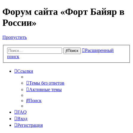
Форум сайта «Форт Байяр в
России»
Пропустить
Расширенный
Поиск
поиск
Ссылки
Темы без ответов
Активные темы
Поиск
FAQ
Вход
Регистрация