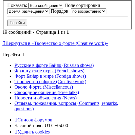
Показать:
Поле сортировки:
Порядок:
19 сообщений • Страница
1
из
1
Вернуться в «Творчество о форте (Creative work)»
Перейти
Русские в форте Байяр (Russian shows)
Французские игры (French shows)
Форт Байяр в мире (Foreign shows)
Творчество о форте (Creative work)
Около Форта (Miscellaneous)
Свободное общение (Free talks)
Новости и объявления (News)
Отзывы, пожелания, вопросы (Comments, remarks,
questions)
Список форумов
Часовой пояс:
UTC+04:00
Удалить cookies