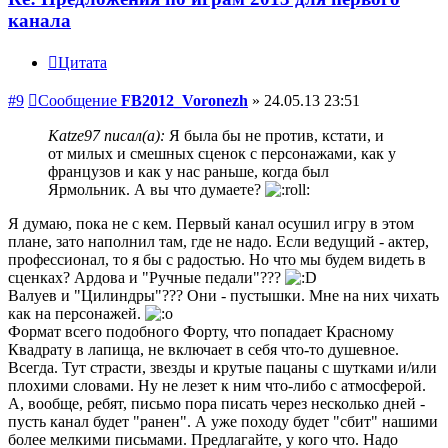
канала
Цитата
#9
Сообщение
FB2012_Voronezh
»
24.05.13 23:51
Katze97 писал(а):
Я была бы не против, кстати, и
от милых и смешных сценок с персонажами, как у
французов и как у нас раньше, когда был
Ярмольник. А вы что думаете?
Я думаю, пока не с кем. Первый канал осушил игру в этом
плане, зато наполнил там, где не надо. Если ведущий - актер,
профессионал, то я бы с радостью. Но что мы будем видеть в
сценках? Ардова и "Ручные педали"???
Валуев и "Цилиндры"??? Они - пустышки. Мне на них чихать
как на персонажей.
Формат всего подобного Форту, что попадает Красному
Квадрату в лапища, не включает в себя что-то душевное.
Всегда. Тут страсти, звезды и крутые пацаны с шутками и/или
плохими словами. Ну не лезет к ним что-либо с атмосферой.
А, вообще, ребят, письмо пора писать через несколько дней -
пусть канал будет "ранен". А уже походу будет "сбит" нашими
более мелкими письмами. Предлагайте, у кого что. Надо