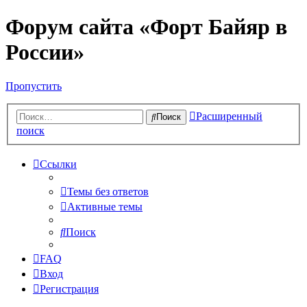
Форум сайта «Форт Байяр в
России»
Пропустить
Расширенный
Поиск
поиск
Ссылки
Темы без ответов
Активные темы
Поиск
FAQ
Вход
Регистрация