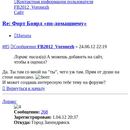
Контактная информация пользователя
FB2012_Voronezh
Сайт
Re: Форт Боярд «по-домашнему»
Цитата
#85
Сообщение
FB2012_Voronezh
»
24.06.12 22:19
Лоракс писал(а):
А можешь добавить на сайт,
чтобы я оценил?
Да. Ты там со мной на "ты", чего уж там. Прям от души на
стене написано.
И может создашь интересную тебе тему на форуме?
Вернуться к началу
Лоракс
Сообщения:
268
Зарегистрирован:
1.04.12 20:37
Откуда:
Город Запендрянск