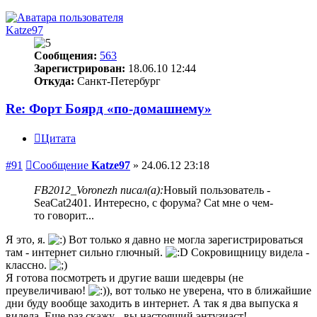
Katze97
Сообщения:
563
Зарегистрирован:
18.06.10 12:44
Откуда:
Санкт-Петербург
Re: Форт Боярд «по-домашнему»
Цитата
#91
Сообщение
Katze97
»
24.06.12 23:18
FB2012_Voronezh писал(а):
Новый пользователь -
SeaCat2401. Интересно, с форума? Cat мне о чем-
то говорит...
Я это, я.
Вот только я давно не могла зарегистрироваться
там - интернет сильно глючный.
Сокровищницу видела -
классно.
Я готова посмотреть и другие ваши шедевры (не
преувеличиваю!
), вот только не уверена, что в ближайшие
дни буду вообще заходить в интернет. А так я два выпуска я
видела. Еще раз скажу - вы настоящий энтузиаст!