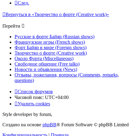
След.
Вернуться в «Творчество о форте (Creative work)»
Перейти
Русские в форте Байяр (Russian shows)
Французские игры (French shows)
Форт Байяр в мире (Foreign shows)
Творчество о форте (Creative work)
Около Форта (Miscellaneous)
Свободное общение (Free talks)
Новости и объявления (News)
Отзывы, пожелания, вопросы (Comments, remarks,
questions)
Список форумов
Часовой пояс:
UTC+04:00
Удалить cookies
Style developer by forum,
Создано на основе
phpBB
® Forum Software © phpBB Limited
Конфиденциальность
|
Правила