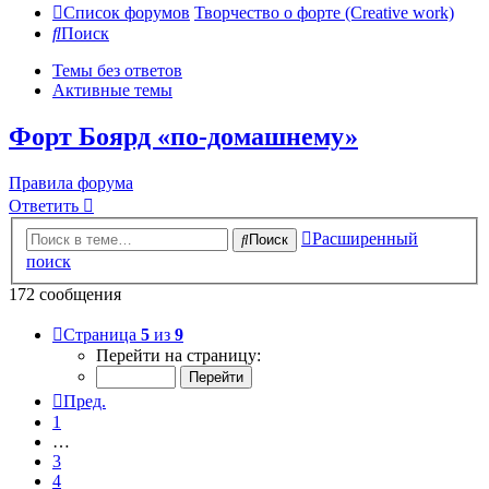
Список форумов
Творчество о форте (Creative work)
Поиск
Темы без ответов
Активные темы
Форт Боярд «по-домашнему»
Правила форума
Ответить
Расширенный
Поиск
поиск
172 сообщения
Страница
5
из
9
Перейти на страницу:
Пред.
1
…
3
4