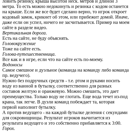
ловить резинку, крыша высотой неск. метров и длиной 3
метра. То есть можно недокинуть и резинка с кодом останется
на крыше. Если же все будет сделано верно, то игрок откроет
кодовый замок, крикнет об этом, или прибежит домой. Иначе,
даже если он успел, ничего не засчитывается. Пример на моем
сайте в разделе видео.
Вертикальная дорога
.
Есть на сайте, не буду объяснять.
Головокружение
Тоже на сайте есть.
Голова-путешественница
.
Все как и в игре, если что на сайте есть по-моему.
Водоносы
Самое смешное и дуэльное (команда на команду либо команда
пр. ведучего).
Нужно без подручных средств - т.е. ртом и руками носить
воду из ванной в бутылку, соответственно для разных
составов желтую и оранжевую. Можно смешить, это дает
преимущества. Только воду не глотать. Еще вода течет из-под
крана, так легче. В дуэли команд побеждает та, которая
первой наполнит бутылку.
А против ведущего - на каждой бутылке деления с секундами
для сокровищницы. Результат игроков вычитается из
результата ведущего и это собственно прибавляется к 3:00.
Горох.