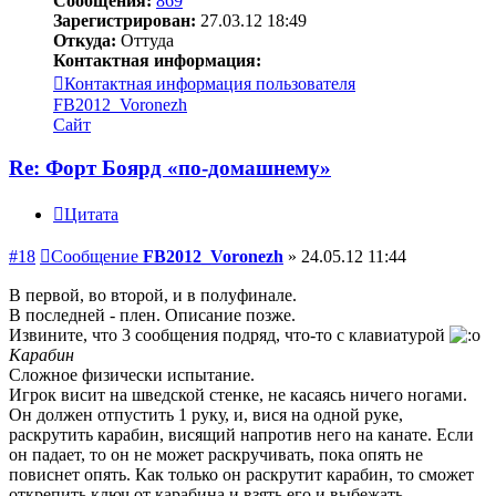
Сообщения:
869
Зарегистрирован:
27.03.12 18:49
Откуда:
Оттуда
Контактная информация:
Контактная информация пользователя
FB2012_Voronezh
Сайт
Re: Форт Боярд «по-домашнему»
Цитата
#18
Сообщение
FB2012_Voronezh
»
24.05.12 11:44
В первой, во второй, и в полуфинале.
В последней - плен. Описание позже.
Извините, что 3 сообщения подряд, что-то с клавиатурой
Карабин
Сложное физически испытание.
Игрок висит на шведской стенке, не касаясь ничего ногами.
Он должен отпустить 1 руку, и, вися на одной руке,
раскрутить карабин, висящий напротив него на канате. Если
он падает, то он не может раскручивать, пока опять не
повиснет опять. Как только он раскрутит карабин, то сможет
открепить ключ от карабина и взять его и выбежать.