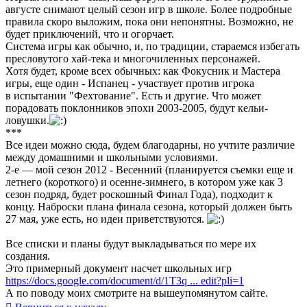
августе снимают целый сезон игр в школе. Более подробные
правила скоро выложим, пока они непонятны. Возможно, не
будет приключений, что и огорчает.
Система игры как обычно, и, по традиции, стараемся избегать
пресловутого хай-тека и многочиленных персонажей.
Хотя будет, кроме всех обычных: как Фокусник и Мастера
игры, еще один - Испанец - участвует против игрока
в испытании "Фехтование". Есть и другие. Что может
порадовать поклонников эпохи 2003-2005, будут кельи-
ловушки.
***
Все идеи можно сюда, будем благодарны, но учтите различие
между домашними и школьными условиями.
2-е — мой сезон 2012 - Весенний (планируется съемки еще и
летнего (короткого) и осенне-зимнего, в котором уже как 3
сезон подряд, будет роскошный Финал Года), подходит к
концу. Наброски плана финала сезона, который должен быть
27 мая, уже есть, но идеи приветствуются.
Все списки и планы будут выкладываться по мере их
создания.
Это примерный документ насчет школьных игр
https://docs.google.com/document/d/1T3q ... edit?pli=1
А по поводу моих смотрите на вышеупомянутом сайте.