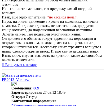
Неинтересное испытание, не заслуживает внимания.
Лестница
Испытание это менялось, и я предложу самый поздний
вариант.
Итак, еще одно испытание,
"не касайся пола!"
.
Игрок начинает движение в кресле на колесиках, из начала
комнаты. Он должен доехать, не касаясь пола, до другого
конца комнаты, до подвешенной веревочной лестницы.
Залезть на нее. Там подвешен эластичный канат.
Он должен его обвязать вокруг деревянных перекладин и
открыть замок ключом, находящимся на конце эл. каната,
который натягивается. Поскольку канат стремится вернуться
назад, сложно открыть замок. И еще как-то держаться надо.
Взять ключ, спуститься, сесть на кресло и таким же способом
выехать из комнаты.
Вернуться к началу
FB2012_Voronezh
Сообщения:
869
Зарегистрирован:
27.03.12 18:49
Откуда:
Оттуда
Контактная информация:
Контактная информация пользователя