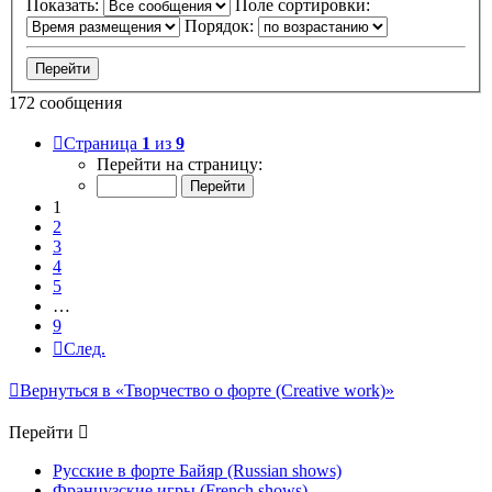
Показать:
Поле сортировки:
Порядок:
172 сообщения
Страница
1
из
9
Перейти на страницу:
1
2
3
4
5
…
9
След.
Вернуться в «Творчество о форте (Creative work)»
Перейти
Русские в форте Байяр (Russian shows)
Французские игры (French shows)