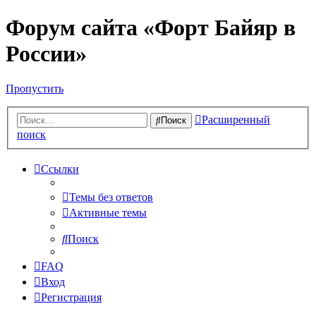
Форум сайта «Форт Байяр в
России»
Пропустить
Расширенный
Поиск
поиск
Ссылки
Темы без ответов
Активные темы
Поиск
FAQ
Вход
Регистрация