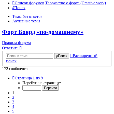
Список форумов
Творчество о форте (Creative work)
Поиск
Темы без ответов
Активные темы
Форт Боярд «по-домашнему»
Правила форума
Ответить
Расширенный
Поиск
поиск
172 сообщения
Страница
1
из
9
Перейти на страницу:
1
2
3
4
5