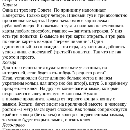
Карты
Одна из трех игр Совета. По принципу напоминает
Наперстки. Только карт четыре. Пиковый туз и три абсолютно
произвольные карты. Перед началом все карты лежат
рубашкой вверх. Я показываю туза и начинаю перемешивать
карты любым способом, главное — запутать игроков. У низ
есть три попытки. В смысле не три карты открыть, а три раза
по одной карте в каждом "перемешивании". Один-
единственный раз проходила эта игра, и участники добились
успеха лишь с последней (третьей) попытки. Так что не так
уж это и просто.
Кольца
Для этого испытания нужны высокие участники, но
интересней, если будет кто-нибудь "среднего роста".
Итак, установлен багет длиною больше метра и на нем
укреплены кольца для штор (но без штор!), штук 5, к крайнему
прикреплен ключ. На другом конце багета замок, который
открывается вышеупомянутым ключом. Нужно
в прыжке продвигать кольца от первого конца к концу с
замком. Кстати, багет висит на приличной высоте, и человеку
ростом ~1 метр 60 см будет сложно. Как только соприкоснутся
крайнее кольцо (без ключа) и кольцо с подвешенным замком,
то можно будет открыть замок, и взять ключ.
Лево-право