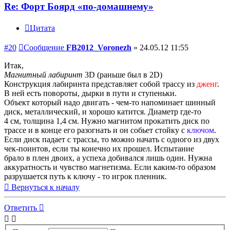
Re: Форт Боярд «по-домашнему»
Цитата
#20
Сообщение
FB2012_Voronezh
»
24.05.12 11:55
Итак,
Магнитный лабиринт
3D (раньше был в 2D)
Конструкция лабиринта представляет собой трассу из
дженг
.
В ней есть повороты, дырки в пути и ступеньки.
Объект который надо двигать - чем-то напоминает шинный
диск, металлический, и хорошо катится. Диаметр где-то
4 см, толщина 1,4 см. Нужно магнитом прокатить диск по
трассе и в конце его разогнать и он собьет стойку с
ключом
.
Если диск падает с трассы, то можно начать с одного из двух
чек-поинтов, если ты конечно их прошел. Испытание
брало в плен двоих, а успеха добивался лишь один. Нужна
аккуратность и чувство магнетизма. Если каким-то образом
разрушается путь к ключу - то игрок пленник.
Вернуться к началу
Ответить