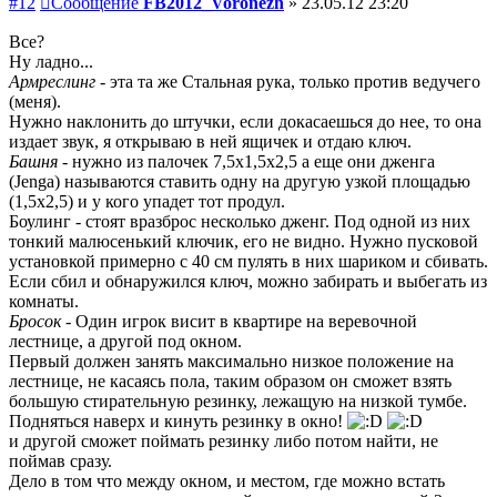
#12
Сообщение
FB2012_Voronezh
»
23.05.12 23:20
Все?
Ну ладно...
Армреслинг
- эта та же Стальная рука, только против ведучего
(меня).
Нужно наклонить до штучки, если докасаешься до нее, то она
издает звук, я открываю в ней ящичек и отдаю ключ.
Башня
- нужно из палочек 7,5х1,5х2,5 а еще они дженга
(Jenga) называются ставить одну на другую узкой площадью
(1,5х2,5) и у кого упадет тот продул.
Боулинг - стоят вразброс несколько дженг. Под одной из них
тонкий малюсенький ключик, его не видно. Нужно пусковой
установкой примерно с 40 см пулять в них шариком и сбивать.
Если сбил и обнаружился ключ, можно забирать и выбегать из
комнаты.
Бросок
- Один игрок висит в квартире на веревочной
лестнице, а другой под окном.
Первый должен занять максимально низкое положение на
лестнице, не касаясь пола, таким образом он сможет взять
большую стирательную резинку, лежащую на низкой тумбе.
Подняться наверх и кинуть резинку в окно!
и другой сможет поймать резинку либо потом найти, не
поймав сразу.
Дело в том что между окном, и местом, где можно встать