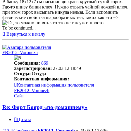
В банку 18х12х7 см насыпан до краев круглый сухой горох.
Где-то внизу банки ключ. Нужно отрыть чайной ложкой ключ,
при этом горох высыпать никуда нельзя. Если вспомнить
физические свойства шарообразных тел, таких как это =>
, то можно понять что это не так уж и просто.
To be continued...
Вернуться к началу
FB2012_Voronezh
Сообщения:
869
Зарегистрирован:
27.03.12 18:49
Откуда:
Оттуда
Контактная информация:
Контактная информация пользователя
FB2012_Voronezh
Сайт
Re: Форт Боярд «по-домашнему»
Цитата
#13
Сообщение
FB2012_Voronezh
»
23.05.12 23:36