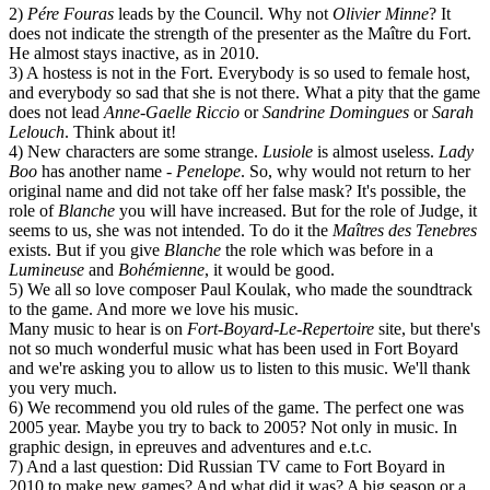
2)
Pére Fouras
leads by the Council. Why not
Olivier Minne
? It
does not indicate the strength of the presenter as the Maître du Fort.
He almost stays inactive, as in 2010.
3) A hostess is not in the Fort. Everybody is so used to female host,
and everybody so sad that she is not there. What a pity that the game
does not lead
Anne-Gaelle Riccio
or
Sandrine Domingues
or
Sarah
Lelouch
. Think about it!
4) New characters are some strange.
Lusiole
is almost useless.
Lady
Boo
has another name -
Penelope
. So, why would not return to her
original name and did not take off her false mask? It's possible, the
role of
Blanche
you will have increased. But for the role of Judge, it
seems to us, she was not intended. To do it the
Maîtres des Tenebres
exists. But if you give
Blanche
the role which was before in a
Lumineuse
and
Bohémienne
, it would be good.
5) We all so love composer Paul Koulak, who made the soundtrack
to the game. And more we love his music.
Many music to hear is on
Fort-Boyard-Le-Repertoire
site, but there's
not so much wonderful music what has been used in Fort Boyard
and we're asking you to allow us to listen to this music. We'll thank
you very much.
6) We recommend you old rules of the game. The perfect one was
2005 year. Maybe you try to back to 2005? Not only in music. In
graphic design, in epreuves and adventures and e.t.c.
7) And a last question: Did Russian TV came to Fort Boyard in
2010 to make new games? And what did it was? A big season or a