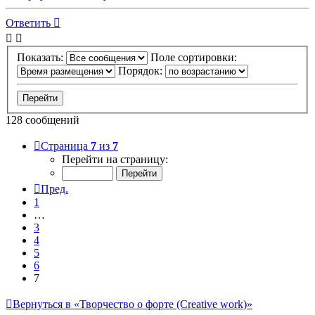
Ответить
Показать:
Поле сортировки:
Порядок:
128 сообщений
Страница
7
из
7
Перейти на страницу:
Пред.
1
…
3
4
5
6
7
Вернуться в «Творчество о форте (Creative work)»