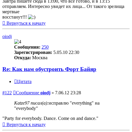
Завтра пишете сюда в 13:00, что все готово, и в 13:15
отправляем. Интересно увидет их лица... От такого зрелища
мертвые
восстанут!!!
Вернуться к началу
oiodj
Сообщения:
250
Зарегистрирован:
5.05.10 22:30
Откуда:
Москва
Re: Как нам обустроить Форт Байяр
Цитата
#122
Сообщение
oiodj
»
7.06.12 23:28
Katze97 писал(а):
исправлю "everything" на
"everybody"
"Party for everybody. Dance. Come on and dance."
Вернуться к началу