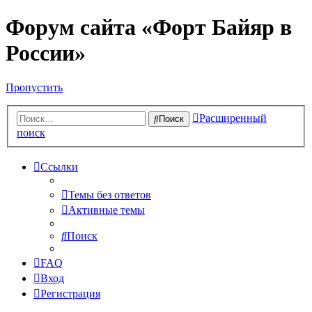
Форум сайта «Форт Байяр в
России»
Пропустить
Расширенный
Поиск
поиск
Ссылки
Темы без ответов
Активные темы
Поиск
FAQ
Вход
Регистрация