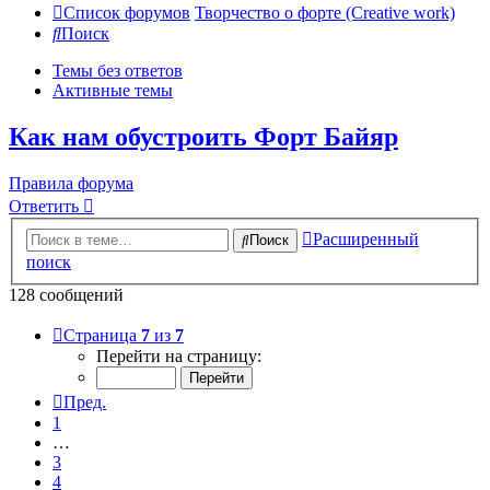
Список форумов
Творчество о форте (Creative work)
Поиск
Темы без ответов
Активные темы
Как нам обустроить Форт Байяр
Правила форума
Ответить
Расширенный
Поиск
поиск
128 сообщений
Страница
7
из
7
Перейти на страницу:
Пред.
1
…
3
4