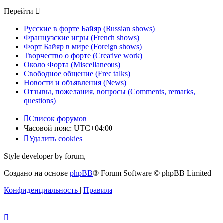
Перейти
Русские в форте Байяр (Russian shows)
Французские игры (French shows)
Форт Байяр в мире (Foreign shows)
Творчество о форте (Creative work)
Около Форта (Miscellaneous)
Свободное общение (Free talks)
Новости и объявления (News)
Отзывы, пожелания, вопросы (Comments, remarks,
questions)
Список форумов
Часовой пояс:
UTC+04:00
Удалить cookies
Style developer by forum,
Создано на основе
phpBB
® Forum Software © phpBB Limited
Конфиденциальность
|
Правила