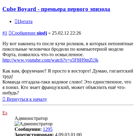
Cube Boyard - премьера первого эпизода
Цитата
#1
Сообщение
oiodj
»
25.02.12 22:26
Ну вот наконец-то после кучи роликов, в которых непонятные
пиксельные человечки бродили по компьютерной модели
Форта, появилось что-то осмысленное.
http://www.youtube.com/watch?v=s5F8H9mZi3k
Как вам, форумчане? Я просто в восторге! Думаю, гигантский
труд!
Команда отгадала-таки кодовое слово! Это единственное, что
я понял. Кто знает французский, может объяснить ешё что-
нибудь?
Вернуться к началу
Es
Администратор
Сообщения:
1295
Зарегистрирован:
4.09.03 01:00