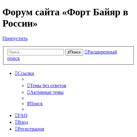
Форум сайта «Форт Байяр в
России»
Пропустить
Расширенный
Поиск
поиск
Ссылки
Темы без ответов
Активные темы
Поиск
FAQ
Вход
Регистрация