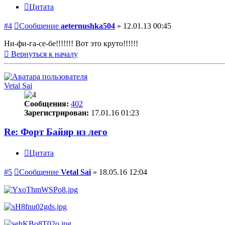
Цитата
#4
Сообщение
aeternushka504
»
12.01.13 00:45
Ни-фи-га-се-бе!!!!!!! Вот это круто!!!!!!
Вернуться к началу
Vetal Sai
Сообщения:
402
Зарегистрирован:
17.01.16 01:23
Re: Форт Байяр из лего
Цитата
#5
Сообщение
Vetal Sai
»
18.05.16 12:04