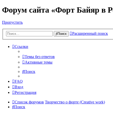
Форум сайта «Форт Байяр в Р
Пропустить
Расширенный поиск
Поиск
Ссылки
Темы без ответов
Активные темы
Поиск
FAQ
Вход
Регистрация
Список форумов
Творчество о форте (Creative work)
Поиск