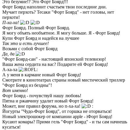
Это безумие!? Это Форт Боярд!!!
Форт Боярд наполнит счастьем твои последние дни.
Мучает перхоть? Тесаки "Форт Боярд" - нет головы, нет
перхоти!
П-ха-ха!
Форт Боярд. Полный Форт Боярд.
Я могу объять необъятное. Я могу больше. Я - Форт Боярд!
Купи Форт Боярд и надейся на лучшее
Так это и есть лучшее!
Возьми с собой Форт Боярд
Да, да
"Форт Боярд-сан" - настоящий японский телевизор!
Ваша жена сердита на вас? Подарите ей Форт Боярд!
А-ха-ха
А у меня в кармане новый Форт Боярд!
Смотрите в кинотеатрах страны новый мистический триллер
"Форт Боярд из бездны"!
Вот именно!
Форт Боярд - почувствуй нашу любовь!
Пятна и ржавчину удалит новый Форт Боярд!
Может, вне правил форума, но п-ха-ха!
:
Йогурты "Чудо-Форт Боярд", от горшка не оторваться!
Новый электрошокер от компании apple - iФорт Боярд!
Кусают комары? Прими гель "Форт Боярд" - и ты сам начнешь
кусаться!