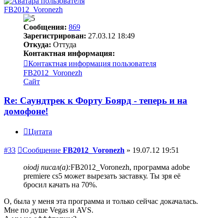
FB2012_Voronezh
Сообщения:
869
Зарегистрирован:
27.03.12 18:49
Откуда:
Оттуда
Контактная информация:
Контактная информация пользователя
FB2012_Voronezh
Сайт
Re: Саундтрек к Форту Боярд - теперь и на
домофоне!
Цитата
#33
Сообщение
FB2012_Voronezh
»
19.07.12 19:51
oiodj писал(а):
FB2012_Voronezh, программа adobe
premiere cs5 может вырезать заставку. Ты зря её
бросил качать на 70%.
О, была у меня эта программа и только сейчас докачалась.
Мне по душе Vegas и AVS.