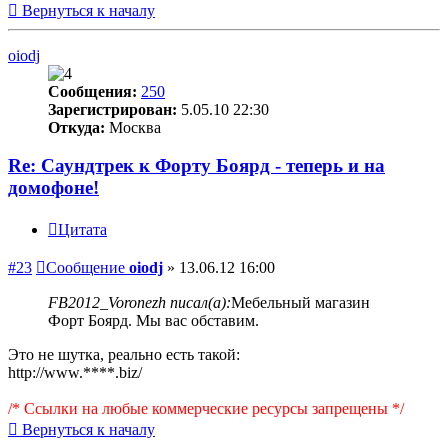
Вернуться к началу
oiodj
Сообщения:
250
Зарегистрирован:
5.05.10 22:30
Откуда:
Москва
Re: Саундтрек к Форту Боярд - теперь и на
домофоне!
Цитата
#23
Сообщение
oiodj
»
13.06.12 16:00
FB2012_Voronezh писал(а):
Мебельный магазин
Форт Боярд. Мы вас обставим.
Это не шутка, реально есть такой:
httр://www.****.biz/
/* Ссылки на любые коммерческие ресурсы запрещены */
Вернуться к началу