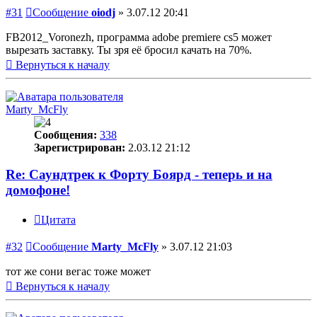
#31
Сообщение
oiodj
»
3.07.12 20:41
FB2012_Voronezh, программа adobe premiere cs5 может
вырезать заставку. Ты зря её бросил качать на 70%.
Вернуться к началу
Marty_McFly
Сообщения:
338
Зарегистрирован:
2.03.12 21:12
Re: Саундтрек к Форту Боярд - теперь и на
домофоне!
Цитата
#32
Сообщение
Marty_McFly
»
3.07.12 21:03
тот же сони вегас тоже может
Вернуться к началу