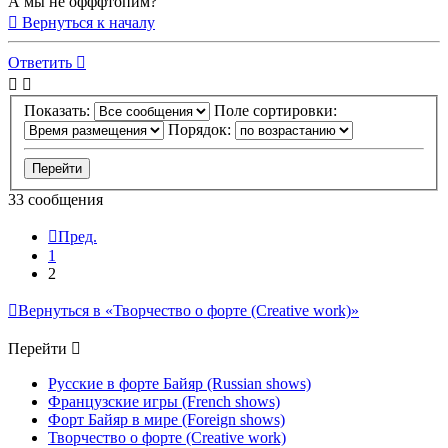
А мы не офффтопим?
Вернуться к началу
Ответить
Показать:
Поле сортировки:
Порядок:
33 сообщения
Пред.
1
2
Вернуться в «Творчество о форте (Creative work)»
Перейти
Русские в форте Байяр (Russian shows)
Французские игры (French shows)
Форт Байяр в мире (Foreign shows)
Творчество о форте (Creative work)