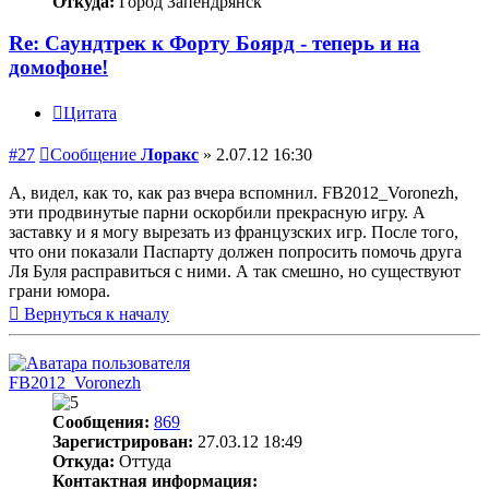
Откуда:
Город Запендрянск
Re: Саундтрек к Форту Боярд - теперь и на
домофоне!
Цитата
#27
Сообщение
Лоракс
»
2.07.12 16:30
А, видел, как то, как раз вчера вспомнил. FB2012_Voronezh,
эти продвинутые парни оскорбили прекрасную игру. А
заставку и я могу вырезать из французских игр. После того,
что они показали Паспарту должен попросить помочь друга
Ля Буля расправиться с ними. А так смешно, но существуют
грани юмора.
Вернуться к началу
FB2012_Voronezh
Сообщения:
869
Зарегистрирован:
27.03.12 18:49
Откуда:
Оттуда
Контактная информация: