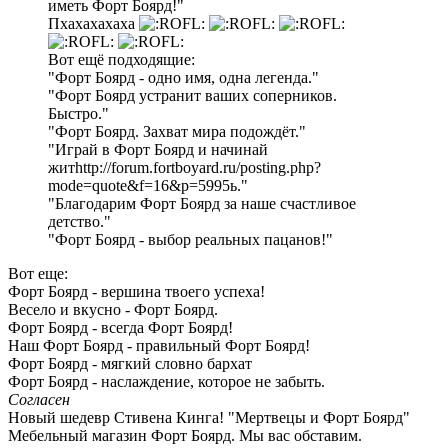
иметь Форт Боярд!"
Пхахахахаха
Вот ещё подходящие:
"Форт Боярд - одно имя, одна легенда."
"Форт Боярд устранит ваших соперников.
Быстро."
"Форт Боярд. Захват мира подождёт."
"Играй в Форт Боярд и начинай
житhttp://forum.fortboyard.ru/posting.php?
mode=quote&f=16&p=5995ь."
"Благодарим Форт Боярд за наше счастливое
детство."
"Форт Боярд - выбор реальных пацанов!"
Вот еще:
Форт Боярд - вершина твоего успеха!
Весело и вкусно - Форт Боярд.
Форт Боярд - всегда Форт Боярд!
Наш Форт Боярд - правильный Форт Боярд!
Форт Боярд - мягкий словно бархат
Форт Боярд - наслаждение, которое не забыть.
Согласен
Новый шедевр Стивена Кинга! "Мертвецы и Форт Боярд"
Мебельный магазин Форт Боярд. Мы вас обставим.