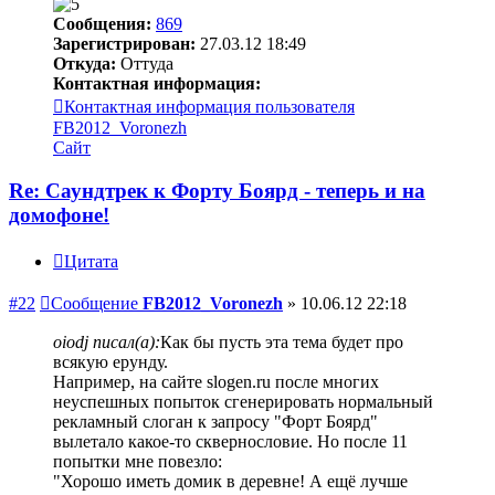
Сообщения:
869
Зарегистрирован:
27.03.12 18:49
Откуда:
Оттуда
Контактная информация:
Контактная информация пользователя
FB2012_Voronezh
Сайт
Re: Саундтрек к Форту Боярд - теперь и на
домофоне!
Цитата
#22
Сообщение
FB2012_Voronezh
»
10.06.12 22:18
oiodj писал(а):
Как бы пусть эта тема будет про
всякую ерунду.
Например, на сайте slogen.ru после многих
неуспешных попыток сгенерировать нормальный
рекламный слоган к запросу "Форт Боярд"
вылетало какое-то сквернословие. Но после 11
попытки мне повезло:
"Хорошо иметь домик в деревне! А ещё лучше