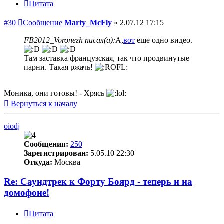
Цитата
#30
Сообщение
Marty_McFly
»
2.07.12 17:15
FB2012_Voronezh писал(а):
А,
вот
еще одно видео.
Там заставка французская, так что продвинутые
парни. Такая ржачь!
Моника, они готовы! - Хрясь
Вернуться к началу
oiodj
Сообщения:
250
Зарегистрирован:
5.05.10 22:30
Откуда:
Москва
Re: Саундтрек к Форту Боярд - теперь и на
домофоне!
Цитата