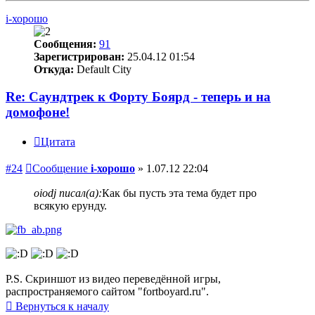
i-хорошо
Сообщения:
91
Зарегистрирован:
25.04.12 01:54
Откуда:
Default City
Re: Саундтрек к Форту Боярд - теперь и на
домофоне!
Цитата
#24
Сообщение
i-хорошо
»
1.07.12 22:04
oiodj писал(а):
Как бы пусть эта тема будет про
всякую ерунду.
P.S. Скриншот из видео переведённой игры,
распространяемого сайтом "fortboyard.ru".
Вернуться к началу