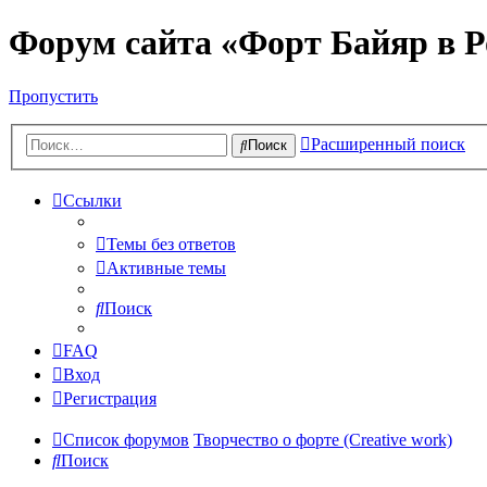
Форум сайта «Форт Байяр в Р
Пропустить
Расширенный поиск
Поиск
Ссылки
Темы без ответов
Активные темы
Поиск
FAQ
Вход
Регистрация
Список форумов
Творчество о форте (Creative work)
Поиск