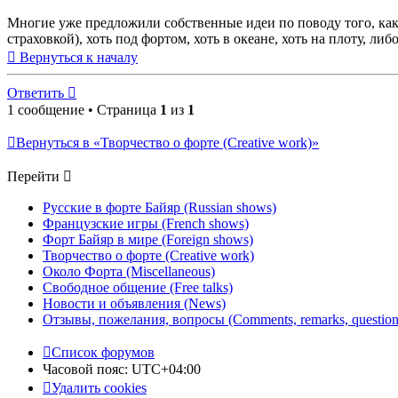
Многие уже предложили собственные идеи по поводу того, как 
страховкой), хоть под фортом, хоть в океане, хоть на плоту, либо
Вернуться к началу
Ответить
1 сообщение • Страница
1
из
1
Вернуться в «Творчество о форте (Creative work)»
Перейти
Русские в форте Байяр (Russian shows)
Французские игры (French shows)
Форт Байяр в мире (Foreign shows)
Творчество о форте (Creative work)
Около Форта (Miscellaneous)
Свободное общение (Free talks)
Новости и объявления (News)
Отзывы, пожелания, вопросы (Comments, remarks, question
Список форумов
Часовой пояс:
UTC+04:00
Удалить cookies