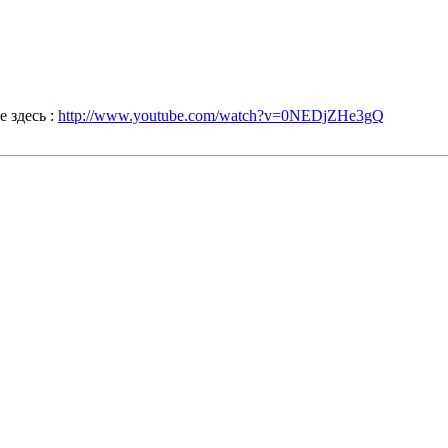
е здесь :
http://www.youtube.com/watch?v=0NEDjZHe3gQ