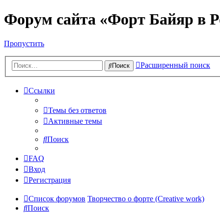
Форум сайта «Форт Байяр в Р
Пропустить
Расширенный поиск
Поиск
Ссылки
Темы без ответов
Активные темы
Поиск
FAQ
Вход
Регистрация
Список форумов
Творчество о форте (Creative work)
Поиск