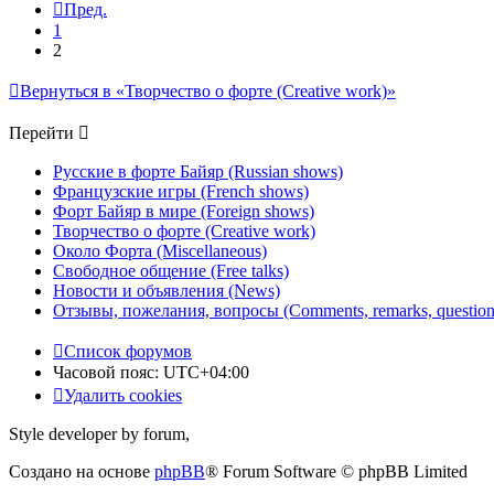
Пред.
1
2
Вернуться в «Творчество о форте (Creative work)»
Перейти
Русские в форте Байяр (Russian shows)
Французские игры (French shows)
Форт Байяр в мире (Foreign shows)
Творчество о форте (Creative work)
Около Форта (Miscellaneous)
Свободное общение (Free talks)
Новости и объявления (News)
Отзывы, пожелания, вопросы (Comments, remarks, question
Список форумов
Часовой пояс:
UTC+04:00
Удалить cookies
Style developer by forum,
Создано на основе
phpBB
® Forum Software © phpBB Limited