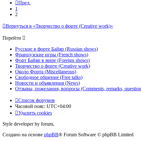
Пред.
1
2
Вернуться в «Творчество о форте (Creative work)»
Перейти
Русские в форте Байяр (Russian shows)
Французские игры (French shows)
Форт Байяр в мире (Foreign shows)
Творчество о форте (Creative work)
Около Форта (Miscellaneous)
Свободное общение (Free talks)
Новости и объявления (News)
Отзывы, пожелания, вопросы (Comments, remarks, question
Список форумов
Часовой пояс:
UTC+04:00
Удалить cookies
Style developer by forum,
Создано на основе
phpBB
® Forum Software © phpBB Limited