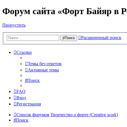
Форум сайта «Форт Байяр в Р
Пропустить
Расширенный поиск
Поиск
Ссылки
Темы без ответов
Активные темы
Поиск
FAQ
Вход
Регистрация
Список форумов
Творчество о форте (Creative work)
Поиск