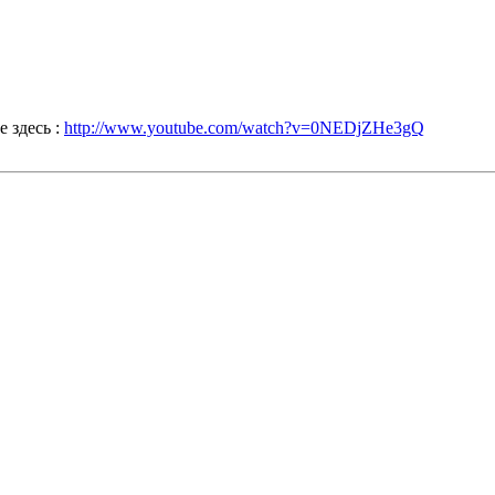
е здесь :
http://www.youtube.com/watch?v=0NEDjZHe3gQ