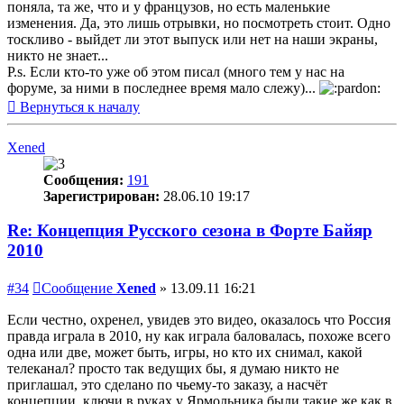
поняла, та же, что и у французов, но есть маленькие
изменения. Да, это лишь отрывки, но посмотреть стоит. Одно
тоскливо - выйдет ли этот выпуск или нет на наши экраны,
никто не знает...
P.s. Если кто-то уже об этом писал (много тем у нас на
форуме, за ними в последнее время мало слежу)...
Вернуться к началу
Xened
Сообщения:
191
Зарегистрирован:
28.06.10 19:17
Re: Концепция Русского сезона в Форте Байяр
2010
#34
Сообщение
Xened
»
13.09.11 16:21
Если честно, охренел, увидев это видео, оказалось что Россия
правда играла в 2010, ну как играла баловалась, похоже всего
одна или две, может быть, игры, но кто их снимал, какой
телеканал? просто так ведущих бы, я думаю никто не
приглашал, это сделано по чьему-то заказу, а насчёт
концепции, ключи в руках у Ярмольника были такие же как в