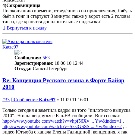
4)Сокровищница
По окончанию времени, отведённого на приключения, Лябуль
бьёт в гонг и стартуют 3 минуты также у ворот есть 2 головы
тигра, где хранятся дополнительные подсказки!
Вернуться к началу
Katze97
Сообщения:
563
Зарегистрирован:
18.06.10 12:44
Откуда:
Санкт-Петербург
Re: Концепция Русского сезона в Форте Байяр
2010
#33
Сообщение
Katze97
»
11.09.11 16:01
Только сегодня я заметила кадры из того "пилотного выпуска
2010". Это наши друзья с Fan-FB сообщили. Вот ссылки:
http://www.youtube.com/watch?v=vhpf56Xv ... Yw&index=1
,
http://www.youtube.com/watch?v=SkstGSSS ... Yw&index=2
, -
видео Ютьюба с канала Елены Галициной; концепция, я так