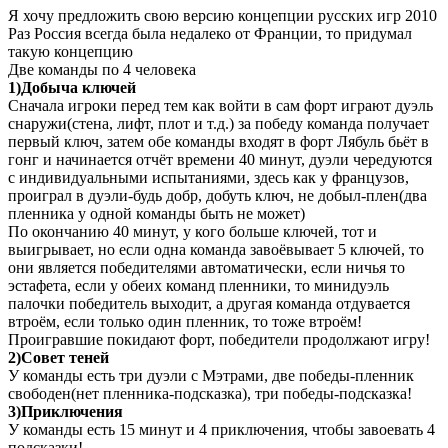
Я хочу предложить свою версию концепции русских игр 2010
Раз Россия всегда была недалеко от Франции, то придумал
такую концепцию
Две команды по 4 человека
1)Добыча ключей
Сначала игроки перед тем как войти в сам форт играют дуэль
снаружи(стена, лифт, плот и т.д.) за победу команда получает
первый ключ, затем обе команды входят в форт Лябуль бьёт в
гонг и начинается отчёт времени 40 минут, дуэли чередуются
с индивидуальными испытаниями, здесь как у французов,
проиграл в дуэли-будь добр, добуть ключ, не добыл-плен(два
пленника у одной команды быть не может)
По окончанию 40 минут, у кого больше ключей, тот и
выигрывает, но если одна команда завоёвывает 5 ключей, то
они является победителями автоматически, если ничья то
эстафета, если у обеих команд пленники, то минидуэль
палочки победитель выходит, а другая команда отдувается
втроём, если только один пленник, то тоже втроём!
Проигравшие покидают форт, победители продолжают игру!
2)Совет теней
У команды есть три дуэли с Мэтрами, две победы-пленник
свободен(нет пленника-подсказка), три победы-подсказка!
3)Приключения
У команды есть 15 минут и 4 приключения, чтобы завоевать 4
подсказки!