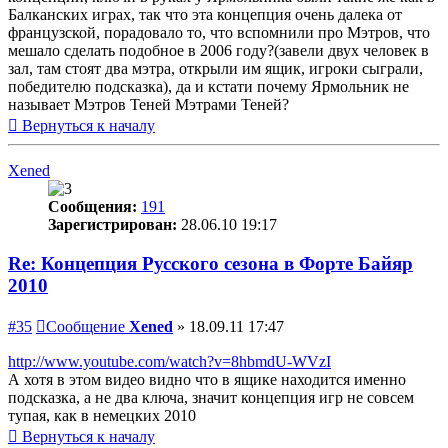
Балканских играх, так что эта концепция очень далека от
французской, порадовало то, что вспомнили про Мэтров, что
мешало сделать подобное в 2006 году?(завели двух человек в
зал, там стоят два мэтра, открыли им ящик, игроки сыграли,
победителю подсказка), да и кстати почему Ярмольник не
называет Мэтров Теней Мэтрами Теней?
Вернуться к началу
Xened
Сообщения:
191
Зарегистрирован:
28.06.10 19:17
Re: Концепция Русского сезона в Форте Байяр
2010
#35
Сообщение
Xened
»
18.09.11 17:47
http://www.youtube.com/watch?v=8hbmdU-WVzI
А хотя в этом видео видно что в ящике находится именно
подсказка, а не два ключа, значит концепция игр не совсем
тупая, как в немецких 2010
Вернуться к началу