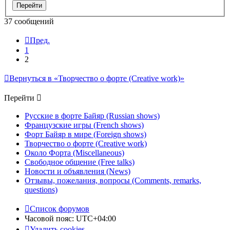
37 сообщений
Пред.
1
2
Вернуться в «Творчество о форте (Creative work)»
Перейти
Русские в форте Байяр (Russian shows)
Французские игры (French shows)
Форт Байяр в мире (Foreign shows)
Творчество о форте (Creative work)
Около Форта (Miscellaneous)
Свободное общение (Free talks)
Новости и объявления (News)
Отзывы, пожелания, вопросы (Comments, remarks,
questions)
Список форумов
Часовой пояс:
UTC+04:00
Удалить cookies