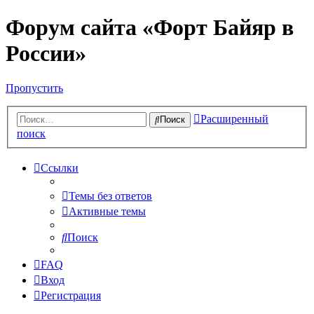
Форум сайта «Форт Байяр в
России»
Пропустить
Расширенный
Поиск
поиск
Ссылки
Темы без ответов
Активные темы
Поиск
FAQ
Вход
Регистрация