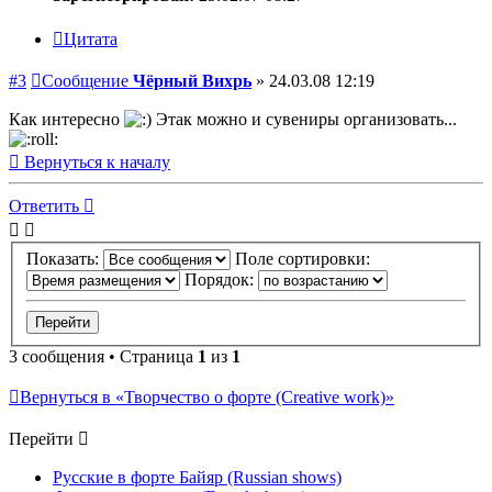
Цитата
#3
Сообщение
Чёрный Вихрь
»
24.03.08 12:19
Как интересно
Этак можно и сувениры организовать...
Вернуться к началу
Ответить
Показать:
Поле сортировки:
Порядок:
3 сообщения • Страница
1
из
1
Вернуться в «Творчество о форте (Creative work)»
Перейти
Русские в форте Байяр (Russian shows)