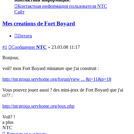
Контактная информация пользователя NTC
Сайт
Mes creations de Fort Boyard
Цитата
#1
Сообщение
NTC
»
23.03.08 11:17
Bonjour,
voil? mon Fort Boyard miniature que j'ai construit :
http://ntcgroup.servhome.org/forum/view ... &t=11&p=18
Vous pouvez jouez aussi ? des mini-jeux de Fort Boyard que j'ai
cr?? :
http://ntcgroup.servhome.org/jeux.php
Voil? !
a plus
NTC
Вернуться к началу