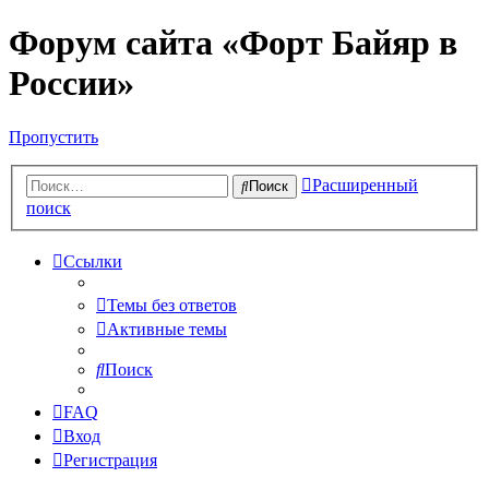
Форум сайта «Форт Байяр в
России»
Пропустить
Расширенный
Поиск
поиск
Ссылки
Темы без ответов
Активные темы
Поиск
FAQ
Вход
Регистрация