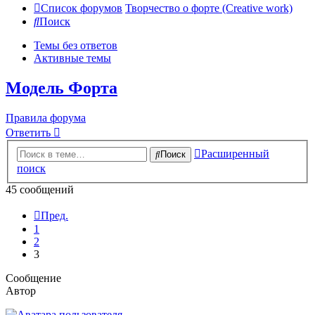
Список форумов
Творчество о форте (Creative work)
Поиск
Темы без ответов
Активные темы
Модель Форта
Правила форума
Ответить
Расширенный
Поиск
поиск
45 сообщений
Пред.
1
2
3
Сообщение
Автор