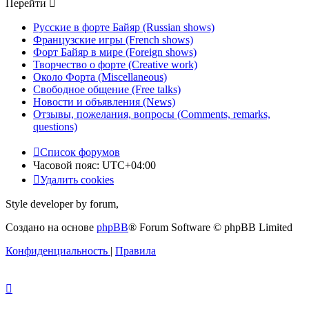
Перейти
Русские в форте Байяр (Russian shows)
Французские игры (French shows)
Форт Байяр в мире (Foreign shows)
Творчество о форте (Creative work)
Около Форта (Miscellaneous)
Свободное общение (Free talks)
Новости и объявления (News)
Отзывы, пожелания, вопросы (Comments, remarks,
questions)
Список форумов
Часовой пояс:
UTC+04:00
Удалить cookies
Style developer by forum,
Создано на основе
phpBB
® Forum Software © phpBB Limited
Конфиденциальность
|
Правила