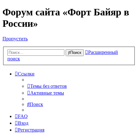
Форум сайта «Форт Байяр в
России»
Пропустить
Расширенный
Поиск
поиск
Ссылки
Темы без ответов
Активные темы
Поиск
FAQ
Вход
Регистрация