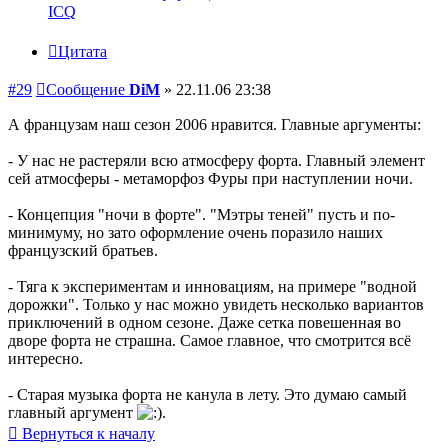
ICQ
Цитата
#29
Сообщение
DiM
»
22.11.06 23:38
А французам наш сезон 2006 нравится. Главные аргументы:
- У нас не растеряли всю атмосферу форта. Главный элемент
сей атмосферы - метаморфоз Фуры при наступлении ночи.
- Концепция "ночи в форте". "Мэтры теней" пусть и по-
минимуму, но зато оформление очень поразило наших
французский братьев.
- Тяга к экспериментам и инновациям, на примере "водной
дорожки". Только у нас можно увидеть несколько вариантов
приключений в одном сезоне. Даже сетка повешенная во
дворе форта не страшна. Самое главное, что смотрится всё
интересно.
- Старая музыка форта не канула в лету. Это думаю самый
главный аргумент
.
Вернуться к началу