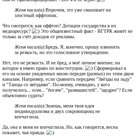
Женя писал(а):
Впрочем, это уже смахивает на
злостный оффтопик.
Что смотрится, как оффтоп? Дотации государства в их
медиаресурс?
Это общеизвестный факт - ВГТРК живёт не
только за счёт доходов от рекламы.
Женя писал(а):
Бредъ. Я, конечно, прошу извинить
за резкость, но это голословное утверждение.
Нет, это не резкость. И не бред, а моё личное мнение, на
которое я имею право по конституции.
Сформировал я
его на основе увиденных мною передач (разных) по этим двум
каналам. Например, если сравнить передачи "Звёзды на льду"
и "Танцы со звёздами". По-моему, очевидно, у кого
получилось... эээм... "богаче", "размашистей", "щедрее"? Если
объективно судить?
Женя писал(а):
Знаешь, меня твоя идея
индивидуализма и двух сокровищниц не
впечатлила.
Да, она и меня не впечатлила. Но, как говорится, весна
покажет, чья правда.