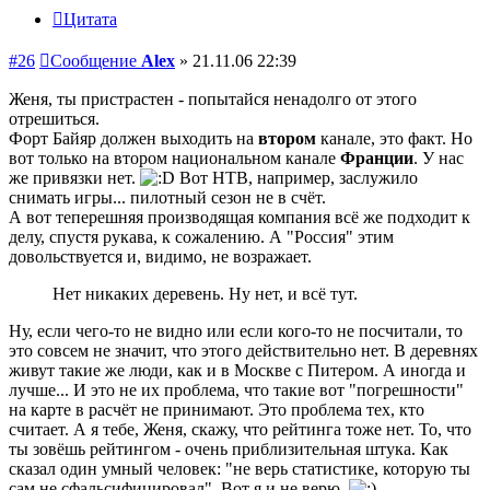
Цитата
#26
Сообщение
Alex
»
21.11.06 22:39
Женя, ты пристрастен - попытайся ненадолго от этого
отрешиться.
Форт Байяр должен выходить на
втором
канале, это факт. Но
вот только на втором национальном канале
Франции
. У нас
же привязки нет.
Вот НТВ, например, заслужило
снимать игры... пилотный сезон не в счёт.
А вот теперешняя производящая компания всё же подходит к
делу, спустя рукава, к сожалению. А "Россия" этим
довольствуется и, видимо, не возражает.
Нет никаких деревень. Ну нет, и всё тут.
Ну, если чего-то не видно или если кого-то не посчитали, то
это совсем не значит, что этого действительно нет. В деревнях
живут такие же люди, как и в Москве с Питером. А иногда и
лучше... И это не их проблема, что такие вот "погрешности"
на карте в расчёт не принимают. Это проблема тех, кто
считает. А я тебе, Женя, скажу, что рейтинга тоже нет. То, что
ты зовёшь рейтингом - очень приблизительная штука. Как
сказал один умный человек: "не верь статистике, которую ты
сам не сфальсифицировал". Вот я и не верю.