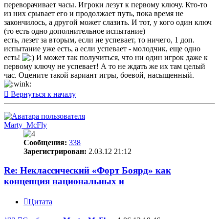
переворачивает часы. Игроки лезут к первому ключу. Кто-то
из них срывает его и продолжает путь, пока время не
закончилось, а другой может слазить. И тот, у кого один ключ
(то есть одно дополнительное испытание)
есть, лезет за вторым, если не успевает, то ничего, 1 доп.
испытание уже есть, а если успевает - молодчик, еще одно
есть!
И может так получиться, что ни один игрок даже к
первому ключу не успевает! А то не ждать же их там целый
час. Оцените такой вариант игры, боевой, насыщенный.
Вернуться к началу
Marty_McFly
Сообщения:
338
Зарегистрирован:
2.03.12 21:12
Re: Неклассический «Форт Боярд» как
концепция национальных и
Цитата