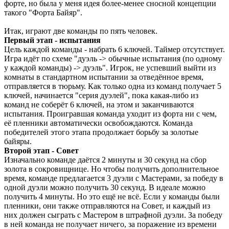
форте, но была у меня идея более-менее сносной концепции
такого "Форта Байяр".
Итак, играют две команды по пять человек.
Первый этап - испытания
Цель каждой команды - набрать 6 ключей. Таймер отсутствует.
Игра идёт по схеме "дуэль -> обычные испытания (по одному
у каждой команды) -> дуэль". Игрок, не успевший выйти из
комнаты в стандартном испытании за отведённое время,
отправляется в тюрьму. Как только одна из команд получает 5
ключей, начинается "серия дуэлей", пока какая-либо из
команд не соберёт 6 ключей, на этом и заканчиваются
испытания. Проигравшая команда уходит из форта ни с чем,
её пленники автоматически освобождаются. Команда
победителей этого этапа продолжает борьбу за золотые
байяры.
Второй этап - Совет
Изначально команде даётся 2 минуты и 30 секунд на сбор
золота в сокровищнице. Но чтобы получить дополнительное
время, команде предлагается 3 дуэли с Мастерами, за победу в
одной дуэли можно получить 30 секунд. В идеале можно
получить 4 минуты. Но это ещё не всё. Если у команды были
пленники, они также отправляются на Совет, и каждый из
них должен сыграть с Мастером в штрафной дуэли. За победу
в ней команда не получает ничего, за поражение из времени