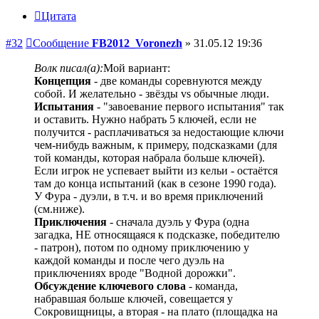
Цитата
#32
Сообщение
FB2012_Voronezh
»
31.05.12 19:36
Волк писал(а):
Мой вариант:
Концепция
- две команды соревнуются между
собой. И желательно - звёзды vs обычные люди.
Испытания
- "завоевание первого испытания" так
и оставить. Нужно набрать 5 ключей, если не
получится - расплачиваться за недостающие ключи
чем-нибудь важным, к примеру, подсказками (для
той команды, которая набрала больше ключей).
Если игрок не успевает выйти из кельи - остаётся
там до конца испытаний (как в сезоне 1990 года).
У Фура - дуэли, в т.ч. и во время приключений
(см.ниже).
Приключения
- сначала дуэль у Фура (одна
загадка, НЕ относящаяся к подсказке, победителю
- патрон), потом по одному приключению у
каждой команды и после чего дуэль на
приключениях вроде "Водной дорожки".
Обсуждение ключевого слова
- команда,
набравшая больше ключей, совещается у
Сокровищницы, а вторая - на плато (площадка на