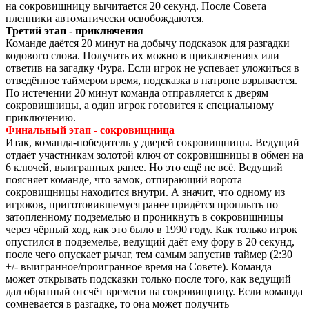
на сокровищницу вычитается 20 секунд. После Совета
пленники автоматически освобождаются.
Третий этап - приключения
Команде даётся 20 минут на добычу подсказок для разгадки
кодового слова. Получить их можно в приключениях или
ответив на загадку Фура. Если игрок не успевает уложиться в
отведённое таймером время, подсказка в патроне взрывается.
По истечении 20 минут команда отправляется к дверям
сокровищницы, а один игрок готовится к специальному
приключению.
Финальный этап - сокровищница
Итак, команда-победитель у дверей сокровищницы. Ведущий
отдаёт участникам золотой ключ от сокровищницы в обмен на
6 ключей, выигранных ранее. Но это ещё не всё. Ведущий
поясняет команде, что замок, отпирающий ворота
сокровищницы находится внутри. А значит, что одному из
игроков, приготовившемуся ранее придётся проплыть по
затопленному подземелью и проникнуть в сокровищницы
через чёрный ход, как это было в 1990 году. Как только игрок
опустился в подземелье, ведущий даёт ему фору в 20 секунд,
после чего опускает рычаг, тем самым запустив таймер (2:30
+/- выигранное/проигранное время на Совете). Команда
может открывать подсказки только после того, как ведущий
дал обратный отсчёт времени на сокровищницу. Если команда
сомневается в разгадке, то она может получить