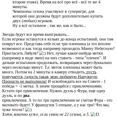
втором этаже). Время на всё про всё - всё те же 4
минуты.
Чемпионы сезона участвуют в суперигре, для
которой они должны будут дополнительно купить
двух (любых) игроков.
Ну а всё остальное - так же, как и было...
Звезды будут все время выигрывать...
Если игроки останутся в кельях до конца испытаний, они там
помрут все. Представь себе если три пленника (а это вполне
возможно) и как тогда например проходить Манну Небесную?
Пригласить Лябуля?
Нет, лучше какие-нибудь метки
(например в виде змеи) на них ставить - типа "пленен". И
дальше испытания продолжать, возвращаясь через буквально
через несколько минут. Т.е. меток пленника может быть
много. Потом на 2 минуты в камеру отводить
, пусть
помучается, гадость такая, мою любимую Наружную
Пропасть не выполнила!
И освобождать все на Совете - 1
победа = -1 метка. А иначе прощайся с приключениями.
Кстати про приключения: Нужно дуэль у Фура, еще одну
дуэль, и по
два
приключения. А то по три приключения не считая Фура - это
маловато будет! У французов 5 отныне, а у нас три! Что мы,
хуже чтоли?
Хотя, конечно хуже, если сняли не 22 сезона, а 5.