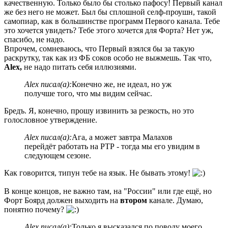
качественную. Только было бы столько пафосу! Первый канал
же без него не может. Был бы сплошной селф-проушн, такой
самопиар, как в большинстве программ Первого канала. Тебе
это хочется увидеть? Тебе этого хочется для Форта? Нет уж,
спасибо, не надо.
Впрочем, сомневаюсь, что Первый взялся бы за такую
раскрутку, так как из ФБ соков особо не выжмешь. Так что,
Alex,
не надо питать себя иллюзиями.
Alex писал(а):
Конечно же, не идеал, но уж
получше того, что мы видим сейчас.
Бредъ. Я, конечно, прошу извинить за резкость, но это
голословное утверждение.
Alex писал(а):
Ага, а может завтра Малахов
перейдёт работать на РТР - тогда мы его увидим в
следующем сезоне.
Как говорится, типун тебе на язык. Не бывать этому!
В конце концов, не важно там, на "России" или где ещё, но
Форт Боярд должен выходить на
втором
канале. Думаю,
понятно почему?
Alex писал(а):
Только я высказался по поводу моего