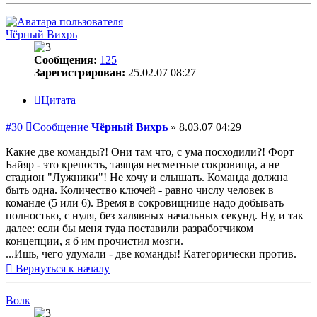
Чёрный Вихрь
Сообщения:
125
Зарегистрирован:
25.02.07 08:27
Цитата
#30
Сообщение
Чёрный Вихрь
»
8.03.07 04:29
Какие две команды?! Они там что, с ума посходили?! Форт
Байяр - это крепость, таящая несметные сокровища, а не
стадион "Лужники"! Не хочу и слышать. Команда должна
быть одна. Количество ключей - равно числу человек в
команде (5 или 6). Время в сокровищнице надо добывать
полностью, с нуля, без халявных начальных секунд. Ну, и так
далее: если бы меня туда поставили разработчиком
концепции, я б им прочистил мозги.
...Ишь, чего удумали - две команды! Категорически против.
Вернуться к началу
Волк