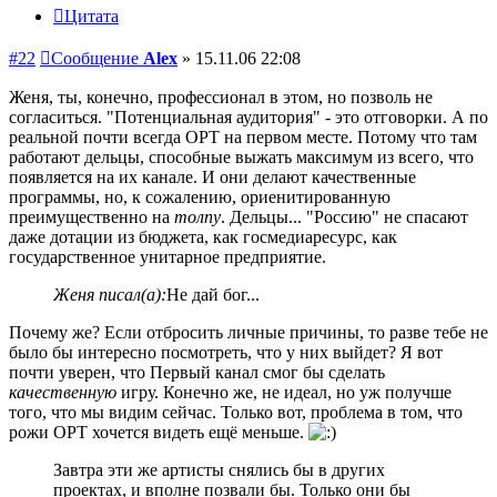
Цитата
#22
Сообщение
Alex
»
15.11.06 22:08
Женя, ты, конечно, профессионал в этом, но позволь не
согласиться. "Потенциальная аудитория" - это отговорки. А по
реальной почти всегда ОРТ на первом месте. Потому что там
работают дельцы, способные выжать максимум из всего, что
появляется на их канале. И они делают качественные
программы, но, к сожалению, ориенитированную
преимущественно на
толпу
. Дельцы... "Россию" не спасают
даже дотации из бюджета, как госмедиаресурс, как
государственное унитарное предприятие.
Женя писал(а):
Не дай бог...
Почему же? Если отбросить личные причины, то разве тебе не
было бы интересно посмотреть, что у них выйдет? Я вот
почти уверен, что Первый канал смог бы сделать
качественную
игру. Конечно же, не идеал, но уж получше
того, что мы видим сейчас. Только вот, проблема в том, что
рожи ОРТ хочется видеть ещё меньше.
Завтра эти же артисты снялись бы в других
проектах, и вполне позвали бы. Только они бы