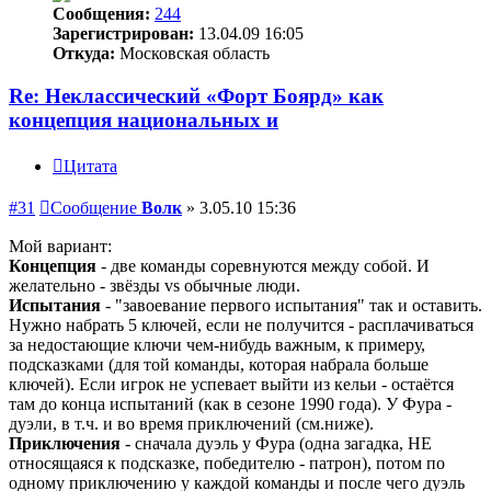
Сообщения:
244
Зарегистрирован:
13.04.09 16:05
Откуда:
Московская область
Re: Неклассический «Форт Боярд» как
концепция национальных и
Цитата
#31
Сообщение
Волк
»
3.05.10 15:36
Мой вариант:
Концепция
- две команды соревнуются между собой. И
желательно - звёзды vs обычные люди.
Испытания
- "завоевание первого испытания" так и оставить.
Нужно набрать 5 ключей, если не получится - расплачиваться
за недостающие ключи чем-нибудь важным, к примеру,
подсказками (для той команды, которая набрала больше
ключей). Если игрок не успевает выйти из кельи - остаётся
там до конца испытаний (как в сезоне 1990 года). У Фура -
дуэли, в т.ч. и во время приключений (см.ниже).
Приключения
- сначала дуэль у Фура (одна загадка, НЕ
относящаяся к подсказке, победителю - патрон), потом по
одному приключению у каждой команды и после чего дуэль