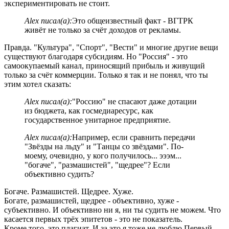
экспериментировать не стоит.
Alex писал(а):
Это общеизвестный факт - ВГТРК
живёт не только за счёт доходов от рекламы.
Правда. "Культура", "Спорт", "Вести" и многие другие вещи
существуют благодаря субсидиям. Но "Россия" - это
самоокупаемый канал, приносящий прибыль и живущий
только за счёт коммерции. Только я так и не понял, что ты
этим хотел сказать:
Alex писал(а):
"Россию" не спасают даже дотации
из бюджета, как госмедиаресурс, как
государственное унитарное предприятие.
Alex писал(а):
Например, если сравнить передачи
"Звёзды на льду" и "Танцы со звёздами". По-
моему, очевидно, у кого получилось... эээм...
"богаче", "размашистей", "щедрее"? Если
объективно судить?
Богаче. Размашистей. Щедрее. Хуже.
Богате, размашистей, щедрее - объективно, хуже -
субъективно. И объективно ни я, ни ты судить не можем. Что
касается первых трёх эпитетов - это не показатель.
Кроме того, это плагиат. И за это я тоже не люблю Первый