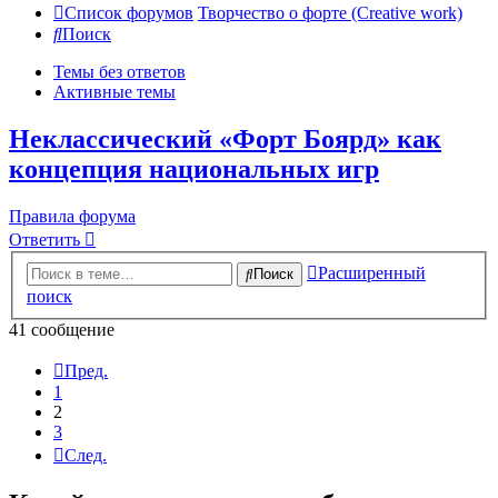
Список форумов
Творчество о форте (Creative work)
Поиск
Темы без ответов
Активные темы
Неклассический «Форт Боярд» как
концепция национальных игр
Правила форума
Ответить
Расширенный
Поиск
поиск
41 сообщение
Пред.
1
2
3
След.