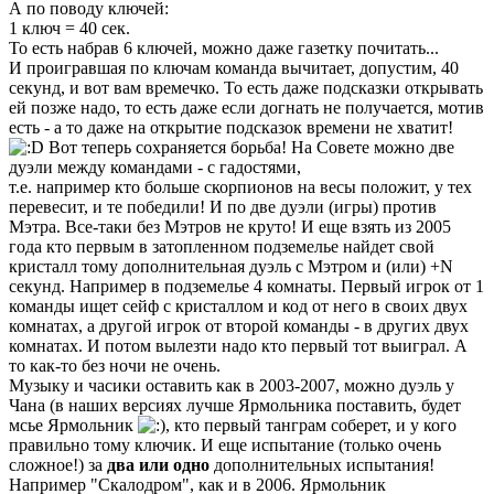
А по поводу ключей:
1 ключ = 40 сек.
То есть набрав 6 ключей, можно даже газетку почитать...
И проигравшая по ключам команда вычитает, допустим, 40
секунд, и вот вам времечко. То есть даже подсказки открывать
ей позже надо, то есть даже если догнать не получается, мотив
есть - а то даже на открытие подсказок времени не хватит!
Вот теперь сохраняется борьба! На Совете можно две
дуэли между командами - с гадостями,
т.е. например кто больше скорпионов на весы положит, у тех
перевесит, и те победили! И по две дуэли (игры) против
Мэтра. Все-таки без Мэтров не круто! И еще взять из 2005
года кто первым в затопленном подземелье найдет свой
кристалл тому дополнительная дуэль с Мэтром и (или) +N
секунд. Например в подземелье 4 комнаты. Первый игрок от 1
команды ищет сейф с кристаллом и код от него в своих двух
комнатах, а другой игрок от второй команды - в других двух
комнатах. И потом вылезти надо кто первый тот выиграл. А
то как-то без ночи не очень.
Музыку и часики оставить как в 2003-2007, можно дуэль у
Чана (в наших версиях лучше Ярмольника поставить, будет
мсье Ярмольник
, кто первый танграм соберет, и у кого
правильно тому ключик. И еще испытание (только очень
сложное!) за
два или одно
дополнительных испытания!
Например "Скалодром", как и в 2006. Ярмольник