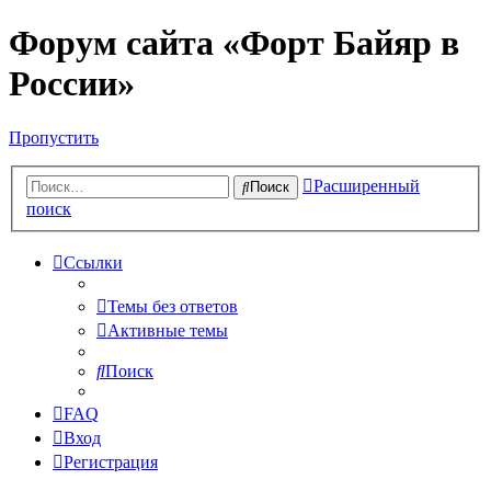
Форум сайта «Форт Байяр в
России»
Пропустить
Расширенный
Поиск
поиск
Ссылки
Темы без ответов
Активные темы
Поиск
FAQ
Вход
Регистрация