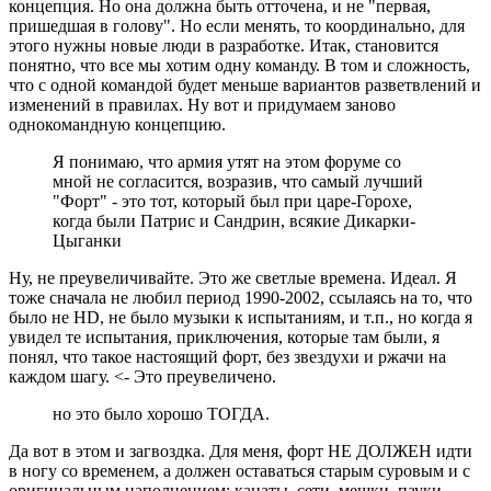
концепция. Но она должна быть отточена, и не "первая,
пришедшая в голову". Но если менять, то координально, для
этого нужны новые люди в разработке. Итак, становится
понятно, что все мы хотим одну команду. В том и сложность,
что с одной командой будет меньше вариантов разветвлений и
изменений в правилах. Ну вот и придумаем заново
однокомандную концепцию.
Я понимаю, что армия утят на этом форуме со
мной не согласится, возразив, что самый лучший
"Форт" - это тот, который был при царе-Горохе,
когда были Патрис и Сандрин, всякие Дикарки-
Цыганки
Ну, не преувеличивайте. Это же светлые времена. Идеал. Я
тоже сначала не любил период 1990-2002, ссылаясь на то, что
было не HD, не было музыки к испытаниям, и т.п., но когда я
увидел те испытания, приключения, которые там были, я
понял, что такое настоящий форт, без звездухи и ржачи на
каждом шагу. <- Это преувеличено.
но это было хорошо ТОГДА.
Да вот в этом и загвоздка. Для меня, форт НЕ ДОЛЖЕН идти
в ногу со временем, а должен оставаться старым суровым и с
оригинальным наполнением: канаты, сети, мешки, пауки,