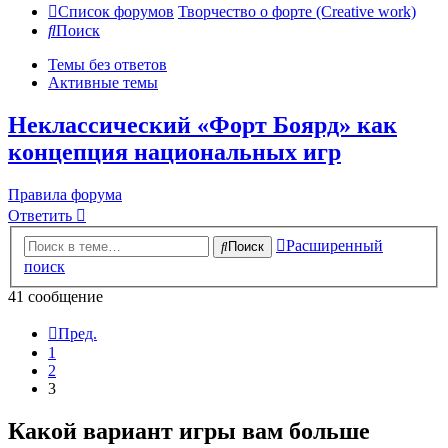
Список форумов
Творчество о форте (Creative work)
Поиск
Темы без ответов
Активные темы
Неклассический «Форт Боярд» как
концепция национальных игр
Правила форума
Ответить
Расширенный
Поиск
поиск
41 сообщение
Пред.
1
2
3
Какой вариант игры вам больше