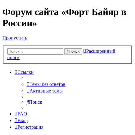
Форум сайта «Форт Байяр в
России»
Пропустить
Расширенный
Поиск
поиск
Ссылки
Темы без ответов
Активные темы
Поиск
FAQ
Вход
Регистрация