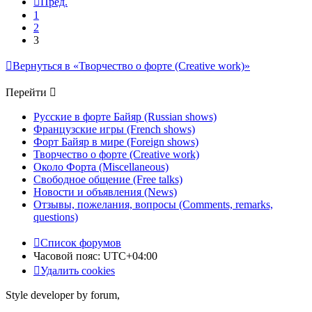
Пред.
1
2
3
Вернуться в «Творчество о форте (Creative work)»
Перейти
Русские в форте Байяр (Russian shows)
Французские игры (French shows)
Форт Байяр в мире (Foreign shows)
Творчество о форте (Creative work)
Около Форта (Miscellaneous)
Свободное общение (Free talks)
Новости и объявления (News)
Отзывы, пожелания, вопросы (Comments, remarks,
questions)
Список форумов
Часовой пояс:
UTC+04:00
Удалить cookies
Style developer by forum,