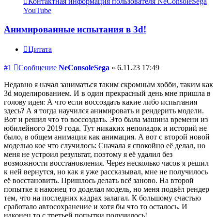
Контактная информация пользователя NeConsoleSega
YouTube
Анимированные испытания в 3d!
Цитата
#1
Сообщение
NeConsoleSega
»
6.11.23 17:49
Недавно я начал заниматься таким скромным хобби, таким как
3d моделированием. И в один прекрасный день мне пришла в
голову идея: А что если воссоздать какие либо испытания
здесь? А я тогда научился анимировать и рендерить модели.
Вот и решил что то воссоздать. Это была машина времени из
юбилейного 2019 года. Тут никаких неполадок и историй не
было, в общем анимация как анимация. А вот с второй новой
моделью кое что случилось: Сначала я спокойно её делал, но
меня не устроил результат, поэтому я её удалил без
возможности восстановления. Через несколько часов я решил
к ней вернутся, но как я уже рассказывал, мне не получилось
её восстановить. Пришлось делать всё заново. На второй
попытке я наконец то доделал модель, но меня подвёл рендер
тем, что на последних кадрах залагал. К большому счастью
сработало автосохранение и хотя бы что то осталось. И
наконец то с третьей попытки получилось!