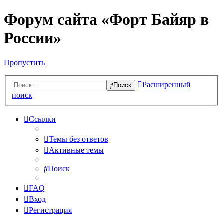
Форум сайта «Форт Байяр в
России»
Пропустить
Расширенный
Поиск
поиск
Ссылки
Темы без ответов
Активные темы
Поиск
FAQ
Вход
Регистрация