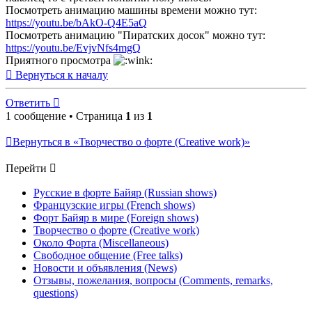
Посмотреть анимацию машины времени можно тут:
https://youtu.be/bAkO-Q4E5aQ
Посмотреть анимацию "Пиратских досок" можно тут:
https://youtu.be/EvjvNfs4mgQ
Приятного просмотра
Вернуться к началу
Ответить
1 сообщение • Страница
1
из
1
Вернуться в «Творчество о форте (Creative work)»
Перейти
Русские в форте Байяр (Russian shows)
Французские игры (French shows)
Форт Байяр в мире (Foreign shows)
Творчество о форте (Creative work)
Около Форта (Miscellaneous)
Свободное общение (Free talks)
Новости и объявления (News)
Отзывы, пожелания, вопросы (Comments, remarks,
questions)