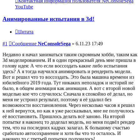
Контактная информация пользователя NeConsoleSega
YouTube
Анимированные испытания в 3d!
Цитата
#1
Сообщение
NeConsoleSega
»
6.11.23 17:49
Недавно я начал заниматься таким скромным хобби, таким как
3d моделированием. И в один прекрасный день мне пришла в
голову идея: А что если воссоздать какие либо испытания
здесь? А я тогда научился анимировать и рендерить модели.
Вот и решил что то воссоздать. Это была машина времени из
юбилейного 2019 года. Тут никаких неполадок и историй не
было, в общем анимация как анимация. А вот с второй новой
моделью кое что случилось: Сначала я спокойно её делал, но
меня не устроил результат, поэтому я её удалил без
возможности восстановления. Через несколько часов я решил
к ней вернутся, но как я уже рассказывал, мне не получилось
её восстановить. Пришлось делать всё заново. На второй
попытке я наконец то доделал модель, но меня подвёл рендер
тем, что на последних кадрах залагал. К большому счастью
сработало автосохранение и хотя бы что то осталось. И
наконец то с третьей попытки получилось!