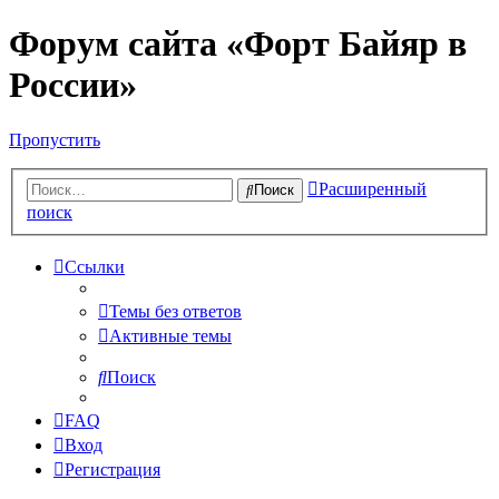
Форум сайта «Форт Байяр в
России»
Пропустить
Расширенный
Поиск
поиск
Ссылки
Темы без ответов
Активные темы
Поиск
FAQ
Вход
Регистрация