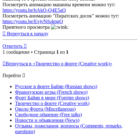
Посмотреть анимацию машины времени можно тут:
https://youtu.be/bAkO-Q4E5aQ
Посмотреть анимацию "Пиратских досок" можно тут:
https://youtu.be/EvjvNfs4mgQ
Приятного просмотра
Вернуться к началу
Ответить
1 сообщение • Страница
1
из
1
Вернуться в «Творчество о форте (Creative work)»
Перейти
Русские в форте Байяр (Russian shows)
Французские игры (French shows)
Форт Байяр в мире (Foreign shows)
Творчество о форте (Creative work)
Около Форта (Miscellaneous)
Свободное общение (Free talks)
Новости и объявления (News)
Отзывы, пожелания, вопросы (Comments, remarks,
questions)