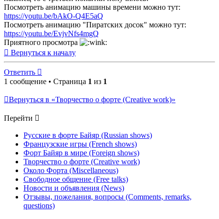
Посмотреть анимацию машины времени можно тут:
https://youtu.be/bAkO-Q4E5aQ
Посмотреть анимацию "Пиратских досок" можно тут:
https://youtu.be/EvjvNfs4mgQ
Приятного просмотра
Вернуться к началу
Ответить
1 сообщение • Страница
1
из
1
Вернуться в «Творчество о форте (Creative work)»
Перейти
Русские в форте Байяр (Russian shows)
Французские игры (French shows)
Форт Байяр в мире (Foreign shows)
Творчество о форте (Creative work)
Около Форта (Miscellaneous)
Свободное общение (Free talks)
Новости и объявления (News)
Отзывы, пожелания, вопросы (Comments, remarks,
questions)