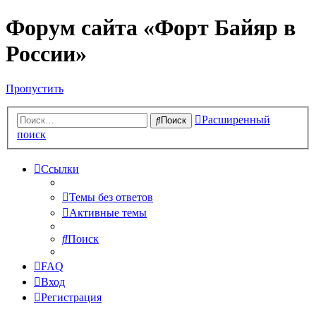
Форум сайта «Форт Байяр в
России»
Пропустить
Расширенный
Поиск
поиск
Ссылки
Темы без ответов
Активные темы
Поиск
FAQ
Вход
Регистрация