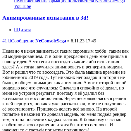
Контактная информация пользователя NeConsoleSega
YouTube
Анимированные испытания в 3d!
Цитата
#1
Сообщение
NeConsoleSega
»
6.11.23 17:49
Недавно я начал заниматься таким скромным хобби, таким как
3d моделированием. И в один прекрасный день мне пришла в
голову идея: А что если воссоздать какие либо испытания
здесь? А я тогда научился анимировать и рендерить модели.
Вот и решил что то воссоздать. Это была машина времени из
юбилейного 2019 года. Тут никаких неполадок и историй не
было, в общем анимация как анимация. А вот с второй новой
моделью кое что случилось: Сначала я спокойно её делал, но
меня не устроил результат, поэтому я её удалил без
возможности восстановления. Через несколько часов я решил
к ней вернутся, но как я уже рассказывал, мне не получилось
её восстановить. Пришлось делать всё заново. На второй
попытке я наконец то доделал модель, но меня подвёл рендер
тем, что на последних кадрах залагал. К большому счастью
сработало автосохранение и хотя бы что то осталось. И
наконец то с третьей попытки получилось!