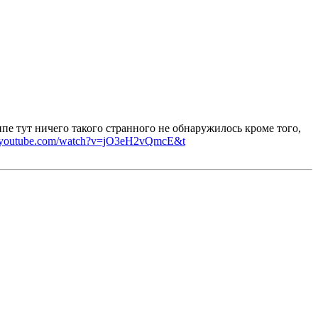
пе тут ничего такого странного не обнаружилось кроме того,
w.youtube.com/watch?v=jO3eH2vQmcE&t