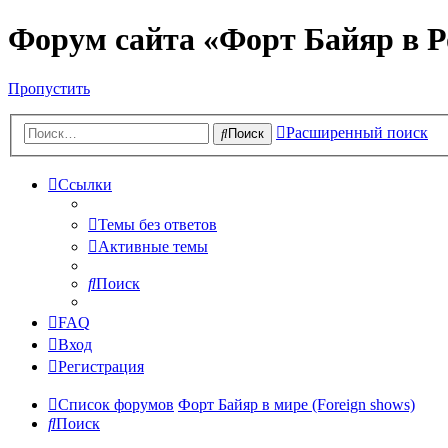
Форум сайта «Форт Байяр в Р
Пропустить
Расширенный поиск
Поиск
Ссылки
Темы без ответов
Активные темы
Поиск
FAQ
Вход
Регистрация
Список форумов
Форт Байяр в мире (Foreign shows)
Поиск