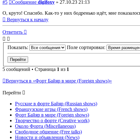
#5
Сообщение
digifoxy
»
27.10.23 21:13
О, круто! Спасибо. Как-то у них бодренько идёт, мне показало
Вернуться к началу
Ответить
Показать:
Поле сортировки:
5 сообщений • Страница
1
из
1
Вернуться в «Форт Байяр в мире (Foreign shows)»
Перейти
Русские в форте Байяр (Russian shows)
Французские игры (French shows)
Форт Байяр в мире (Foreign shows)
Творчество о форте (Creative work)
Около Форта (Miscellaneous)
Свободное общение (Free talks)
Новости и объявления (News)