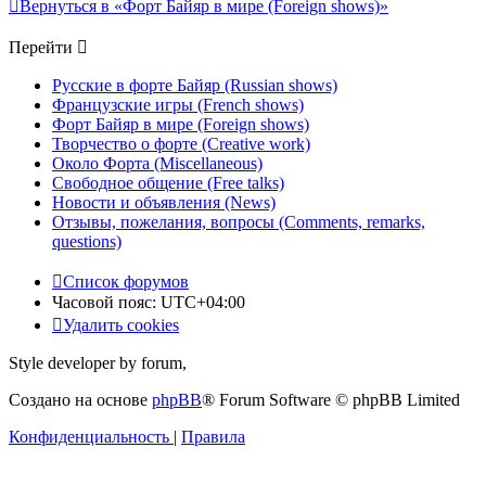
Вернуться в «Форт Байяр в мире (Foreign shows)»
Перейти
Русские в форте Байяр (Russian shows)
Французские игры (French shows)
Форт Байяр в мире (Foreign shows)
Творчество о форте (Creative work)
Около Форта (Miscellaneous)
Свободное общение (Free talks)
Новости и объявления (News)
Отзывы, пожелания, вопросы (Comments, remarks,
questions)
Список форумов
Часовой пояс:
UTC+04:00
Удалить cookies
Style developer by forum,
Создано на основе
phpBB
® Forum Software © phpBB Limited
Конфиденциальность
|
Правила