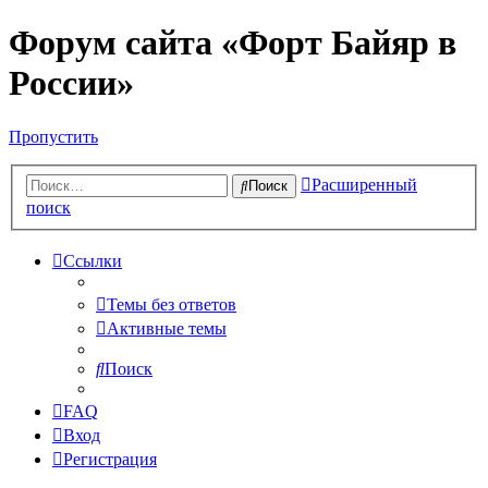
Форум сайта «Форт Байяр в
России»
Пропустить
Расширенный
Поиск
поиск
Ссылки
Темы без ответов
Активные темы
Поиск
FAQ
Вход
Регистрация