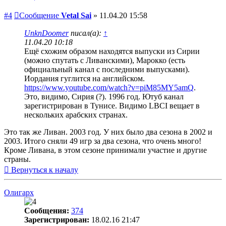
#4
Сообщение
Vetal Sai
»
11.04.20 15:58
UnknDoomer
писал(а):
↑
11.04.20 10:18
Ещё схожим образом находятся выпуски из Сирии
(можно спутать с Ливанскими), Марокко (есть
официальный канал с последними выпусками).
Иордания гуглится на английском.
https://www.youtube.com/watch?v=piM85MY5amQ
.
Это, видимо, Сирия (?). 1996 год. Ютуб канал
зарегистрирован в Тунисе. Видимо LBCI вещает в
нескольких арабских странах.
Это так же Ливан. 2003 год. У них было два сезона в 2002 и
2003. Итого сняли 49 игр за два сезона, что очень много!
Кроме Ливана, в этом сезоне принимали участие и другие
страны.
Вернуться к началу
Олигарх
Сообщения:
374
Зарегистрирован:
18.02.16 21:47