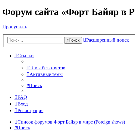
Форум сайта «Форт Байяр в Р
Пропустить
Расширенный поиск
Поиск
Ссылки
Темы без ответов
Активные темы
Поиск
FAQ
Вход
Регистрация
Список форумов
Форт Байяр в мире (Foreign shows)
Поиск