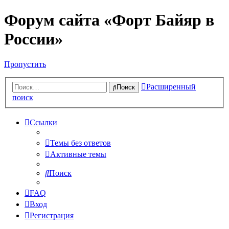
Форум сайта «Форт Байяр в
России»
Пропустить
Расширенный
Поиск
поиск
Ссылки
Темы без ответов
Активные темы
Поиск
FAQ
Вход
Регистрация