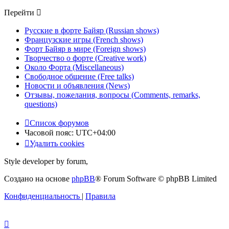
Перейти
Русские в форте Байяр (Russian shows)
Французские игры (French shows)
Форт Байяр в мире (Foreign shows)
Творчество о форте (Creative work)
Около Форта (Miscellaneous)
Свободное общение (Free talks)
Новости и объявления (News)
Отзывы, пожелания, вопросы (Comments, remarks,
questions)
Список форумов
Часовой пояс:
UTC+04:00
Удалить cookies
Style developer by forum,
Создано на основе
phpBB
® Forum Software © phpBB Limited
Конфиденциальность
|
Правила