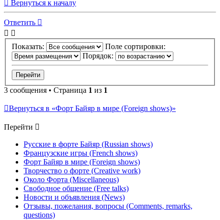
Вернуться к началу
Ответить
Показать:
Поле сортировки:
Порядок:
3 сообщения • Страница
1
из
1
Вернуться в «Форт Байяр в мире (Foreign shows)»
Перейти
Русские в форте Байяр (Russian shows)
Французские игры (French shows)
Форт Байяр в мире (Foreign shows)
Творчество о форте (Creative work)
Около Форта (Miscellaneous)
Свободное общение (Free talks)
Новости и объявления (News)
Отзывы, пожелания, вопросы (Comments, remarks,
questions)