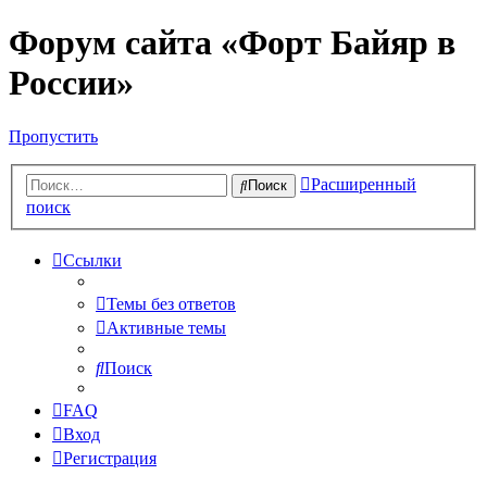
Форум сайта «Форт Байяр в
России»
Пропустить
Расширенный
Поиск
поиск
Ссылки
Темы без ответов
Активные темы
Поиск
FAQ
Вход
Регистрация