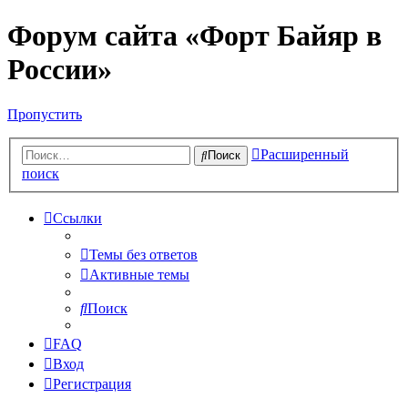
Форум сайта «Форт Байяр в
России»
Пропустить
Расширенный
Поиск
поиск
Ссылки
Темы без ответов
Активные темы
Поиск
FAQ
Вход
Регистрация