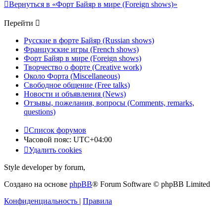
Вернуться в «Форт Байяр в мире (Foreign shows)»
Перейти
Русские в форте Байяр (Russian shows)
Французские игры (French shows)
Форт Байяр в мире (Foreign shows)
Творчество о форте (Creative work)
Около Форта (Miscellaneous)
Свободное общение (Free talks)
Новости и объявления (News)
Отзывы, пожелания, вопросы (Comments, remarks,
questions)
Список форумов
Часовой пояс:
UTC+04:00
Удалить cookies
Style developer by forum,
Создано на основе
phpBB
® Forum Software © phpBB Limited
Конфиденциальность
|
Правила