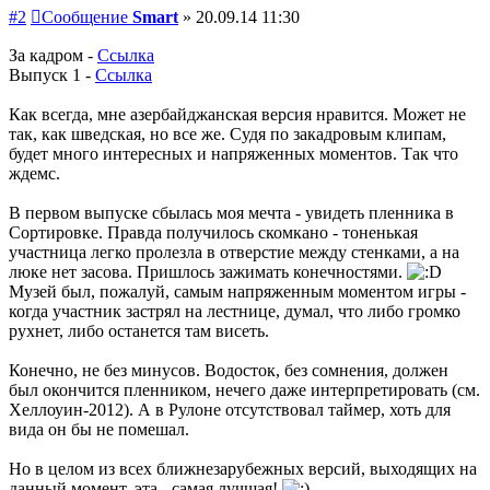
#2
Сообщение
Smart
»
20.09.14 11:30
За кадром -
Ссылка
Выпуск 1 -
Ссылка
Как всегда, мне азербайджанская версия нравится. Может не
так, как шведская, но все же. Судя по закадровым клипам,
будет много интересных и напряженных моментов. Так что
ждемс.
В первом выпуске сбылась моя мечта - увидеть пленника в
Сортировке. Правда получилось скомкано - тоненькая
участница легко пролезла в отверстие между стенками, а на
люке нет засова. Пришлось зажимать конечностями.
Музей был, пожалуй, самым напряженным моментом игры -
когда участник застрял на лестнице, думал, что либо громко
рухнет, либо останется там висеть.
Конечно, не без минусов. Водосток, без сомнения, должен
был окончится пленником, нечего даже интерпретировать (см.
Хеллоуин-2012). А в Рулоне отсутствовал таймер, хоть для
вида он бы не помешал.
Но в целом из всех ближнезарубежных версий, выходящих на
данный момент, эта - самая лучшая!