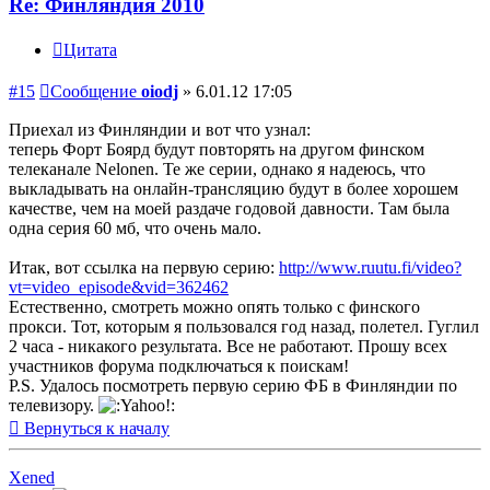
Re: Финляндия 2010
Цитата
#15
Сообщение
oiodj
»
6.01.12 17:05
Приехал из Финляндии и вот что узнал:
теперь Форт Боярд будут повторять на другом финском
телеканале Nelonen. Те же серии, однако я надеюсь, что
выкладывать на онлайн-трансляцию будут в более хорошем
качестве, чем на моей раздаче годовой давности. Там была
одна серия 60 мб, что очень мало.
Итак, вот ссылка на первую серию:
http://www.ruutu.fi/video?
vt=video_episode&vid=362462
Естественно, смотреть можно опять только с финского
прокси. Тот, которым я пользовался год назад, полетел. Гуглил
2 часа - никакого результата. Все не работают. Прошу всех
участников форума подключаться к поискам!
P.S. Удалось посмотреть первую серию ФБ в Финляндии по
телевизору.
Вернуться к началу
Xened