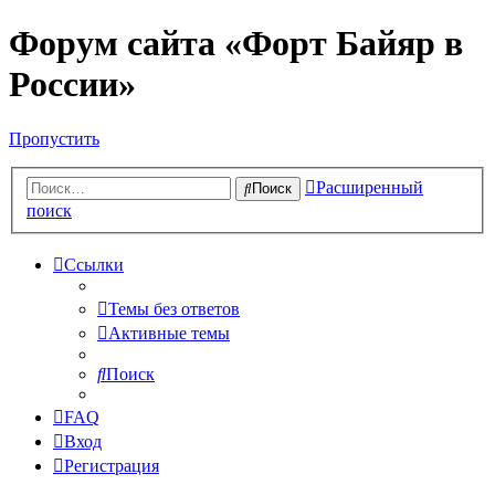
Форум сайта «Форт Байяр в
России»
Пропустить
Расширенный
Поиск
поиск
Ссылки
Темы без ответов
Активные темы
Поиск
FAQ
Вход
Регистрация