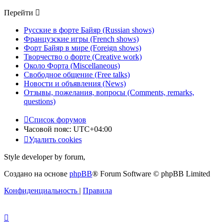
Перейти
Русские в форте Байяр (Russian shows)
Французские игры (French shows)
Форт Байяр в мире (Foreign shows)
Творчество о форте (Creative work)
Около Форта (Miscellaneous)
Свободное общение (Free talks)
Новости и объявления (News)
Отзывы, пожелания, вопросы (Comments, remarks,
questions)
Список форумов
Часовой пояс:
UTC+04:00
Удалить cookies
Style developer by forum,
Создано на основе
phpBB
® Forum Software © phpBB Limited
Конфиденциальность
|
Правила