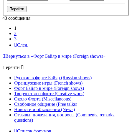
43 сообщения
1
2
3
След.
Вернуться в «Форт Байяр в мире (Foreign shows)»
Перейти
Русские в форте Байяр (Russian shows)
Французские игры (French shows)
Форт Байяр в мире (Foreign shows)
Творчество о форте (Creative work)
Около Форта (Miscellaneous)
Свободное общение (Free talks)
Новости и объявления (News)
Отзывы, пожелания, вопросы (Comments, remarks,
questions)
Список форумов