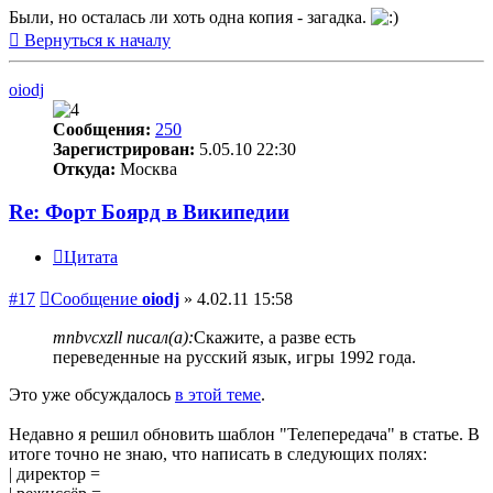
Были, но осталась ли хоть одна копия - загадка.
Вернуться к началу
oiodj
Сообщения:
250
Зарегистрирован:
5.05.10 22:30
Откуда:
Москва
Re: Форт Боярд в Википедии
Цитата
#17
Сообщение
oiodj
»
4.02.11 15:58
mnbvcxzll писал(а):
Скажите, а разве есть
переведенные на русский язык, игры 1992 года.
Это уже обсуждалось
в этой теме
.
Недавно я решил обновить шаблон "Телепередача" в статье. В
итоге точно не знаю, что написать в следующих полях:
| директор =