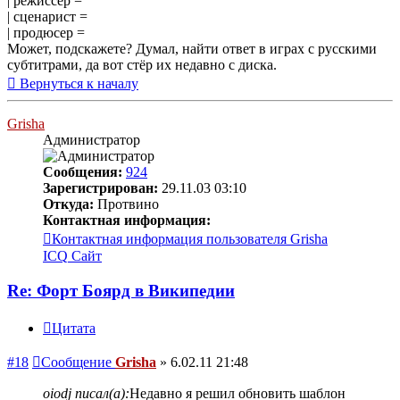
| режиссёр =
| сценарист =
| продюсер =
Может, подскажете? Думал, найти ответ в играх с русскими
субтитрами, да вот стёр их недавно с диска.
Вернуться к началу
Grisha
Администратор
Сообщения:
924
Зарегистрирован:
29.11.03 03:10
Откуда:
Протвино
Контактная информация:
Контактная информация пользователя Grisha
ICQ
Сайт
Re: Форт Боярд в Википедии
Цитата
#18
Сообщение
Grisha
»
6.02.11 21:48
oiodj писал(а):
Недавно я решил обновить шаблон