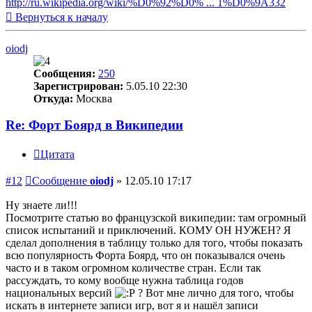
http://ru.wikipedia.org/wiki/%D0%92%D0% ... 1%D0%9A332
Вернуться к началу
oiodj
Сообщения:
250
Зарегистрирован:
5.05.10 22:30
Откуда:
Москва
Re: Форт Боярд в Википедии
Цитата
#12
Сообщение
oiodj
»
12.05.10 17:17
Ну знаете ли!!!
Посмотрите статью во французской википедии: там огромный
список испытаний и приключений. КОМУ ОН НУЖЕН? Я
сделал дополнения в таблицу только для того, чтобы показать
всю популярность Форта Боярд, что он показывался очень
часто и в таком огромном количестве стран. Если так
рассуждать, то кому вообще нужна таблица годов
национальных версий
? Вот мне лично для того, чтобы
искать в интернете записи игр, вот я и нашёл записи