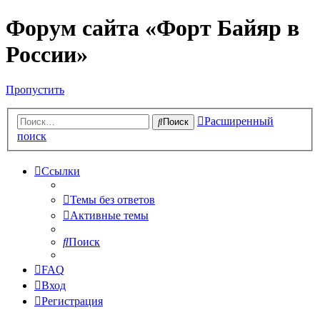
Форум сайта «Форт Байяр в
России»
Пропустить
Расширенный
Поиск
поиск
Ссылки
Темы без ответов
Активные темы
Поиск
FAQ
Вход
Регистрация