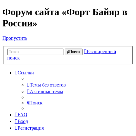
Форум сайта «Форт Байяр в
России»
Пропустить
Расширенный
Поиск
поиск
Ссылки
Темы без ответов
Активные темы
Поиск
FAQ
Вход
Регистрация