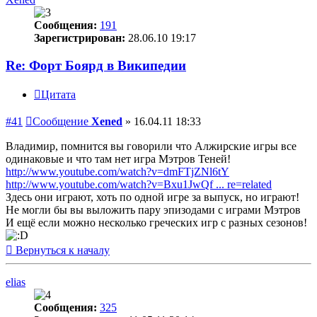
Сообщения:
191
Зарегистрирован:
28.06.10 19:17
Re: Форт Боярд в Википедии
Цитата
#41
Сообщение
Xened
»
16.04.11 18:33
Владимир, помнится вы говорили что Алжирские игры все
одинаковые и что там нет игра Мэтров Теней!
http://www.youtube.com/watch?v=dmFTjZNl6tY
http://www.youtube.com/watch?v=Bxu1JwQf ... re=related
Здесь они играют, хоть по одной игре за выпуск, но играют!
Не могли бы вы выложить пару эпизодами с играми Мэтров
И ещё если можно несколько греческих игр с разных сезонов!
Вернуться к началу
elias
Сообщения:
325