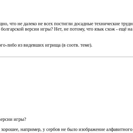
но, что не далеко не всех постигли досадные технические труд
болгарской версии игры? Нет, не потому, что язык схож - ещё н
ого-либо из видевших игрища (в соотв. теме).
версии игры?
е хорошее, например, у сербов не было изображение алфавитног