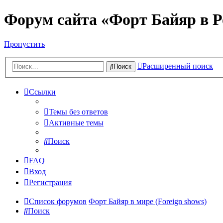
Форум сайта «Форт Байяр в Р
Пропустить
Расширенный поиск
Поиск
Ссылки
Темы без ответов
Активные темы
Поиск
FAQ
Вход
Регистрация
Список форумов
Форт Байяр в мире (Foreign shows)
Поиск