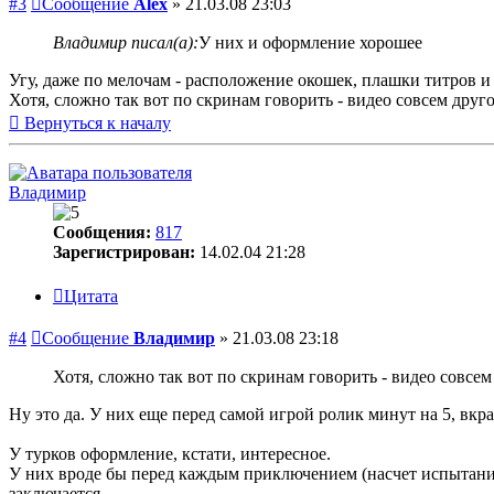
#3
Сообщение
Alex
»
21.03.08 23:03
Владимир писал(а):
У них и оформление хорошее
Угу, даже по мелочам - расположение окошек, плашки титров и
Хотя, сложно так вот по скринам говорить - видео совсем друг
Вернуться к началу
Владимир
Сообщения:
817
Зарегистрирован:
14.02.04 21:28
Цитата
#4
Сообщение
Владимир
»
21.03.08 23:18
Хотя, сложно так вот по скринам говорить - видео совсем
Ну это да. У них еще перед самой игрой ролик минут на 5, вкр
У турков оформление, кстати, интересное.
У них вроде бы перед каждым приключением (насчет испытаний 
заключается.