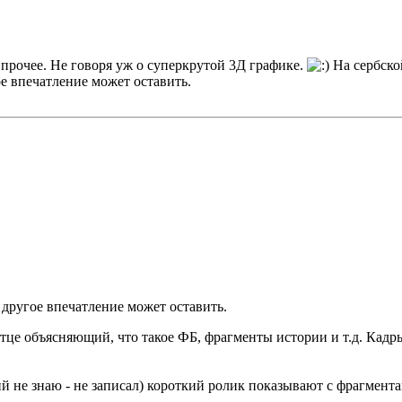
 прочее. Не говоря уж о суперкрутой 3Д графике.
На сербской
ое впечатление может оставить.
 другое впечатление может оставить.
атце объясняющий, что такое ФБ, фрагменты истории и т.д. Кадр
не знаю - не записал) короткий ролик показывают с фрагментам